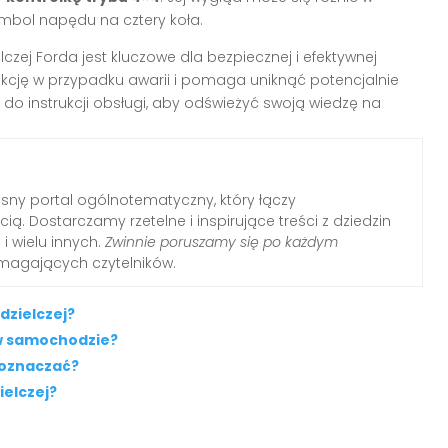
ymbol napędu na cztery koła.
czej Forda jest kluczowe dla bezpiecznej i efektywnej
kcję w przypadku awarii i pomaga uniknąć potencjalnie
do instrukcji obsługi, aby odświeżyć swoją wiedzę na
ny portal ogólnotematyczny, który łączy
ią. Dostarczamy rzetelne i inspirujące treści z dziedzin
i i wielu innych.
Zwinnie poruszamy się po każdym
ymagających czytelników.
dzielczej?
a w samochodzie?
 oznaczać?
ielczej?