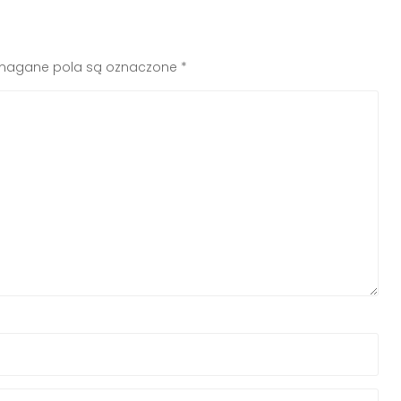
agane pola są oznaczone
*