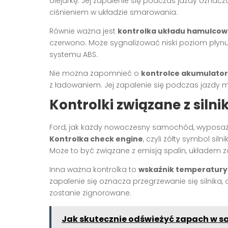
olejarkę. Jej zapalenie się podczas jazdy oznacz
ciśnieniem w układzie smarowania.
Równie ważna jest
kontrolka układu hamulco
czerwono. Może sygnalizować niski poziom płyn
systemu ABS.
Nie można zapomnieć o
kontrolce akumulato
z ładowaniem. Jej zapalenie się podczas jazdy 
Kontrolki związane z silni
Ford, jak każdy nowoczesny samochód, wyposażon
Kontrolka check engine
, czyli żółty symbol sil
Może to być związane z emisją spalin, układem 
Inna ważna kontrolka to
wskaźnik temperatury 
zapalenie się oznacza przegrzewanie się silnika
zostanie zignorowane.
Jak skutecznie odświeżyć zapach w 