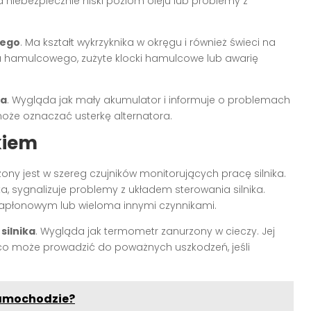
a niebezpiecznie niski poziom oleju lub problemy z
wego
. Ma kształt wykrzyknika w okręgu i również świeci na
u hamulcowego, zużyte klocki hamulcowe lub awarię
ra
. Wygląda jak mały akumulator i informuje o problemach
może oznaczać usterkę alternatora.
kiem
y jest w szereg czujników monitorujących pracę silnika.
nika, sygnalizuje problemy z układem sterowania silnika.
zapłonowym lub wieloma innymi czynnikami.
silnika
. Wygląda jak termometr zanurzony w cieczy. Jej
, co może prowadzić do poważnych uszkodzeń, jeśli
samochodzie?