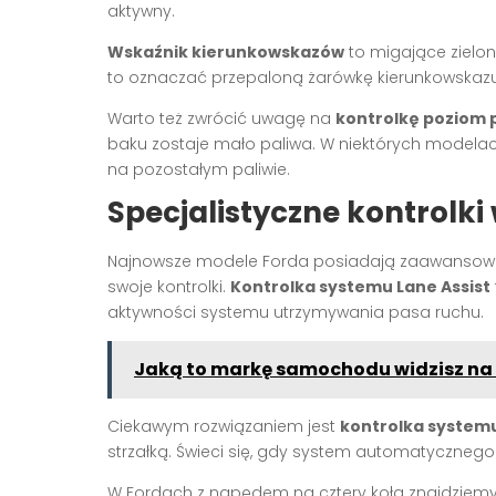
aktywny.
Wskaźnik kierunkowskazów
to migające zielone
to oznaczać przepaloną żarówkę kierunkowskazu
Warto też zwrócić uwagę na
kontrolkę poziom 
baku zostaje mało paliwa. W niektórych modela
na pozostałym paliwie.
Specjalistyczne kontrolk
Najnowsze modele Forda posiadają zaawansowa
swoje kontrolki.
Kontrolka systemu Lane Assist
aktywności systemu utrzymywania pasa ruchu.
Jaką to markę samochodu widzisz na 
Ciekawym rozwiązaniem jest
kontrolka system
strzałką. Świeci się, gdy system automatycznego 
W Fordach z napędem na cztery koła znajdziem