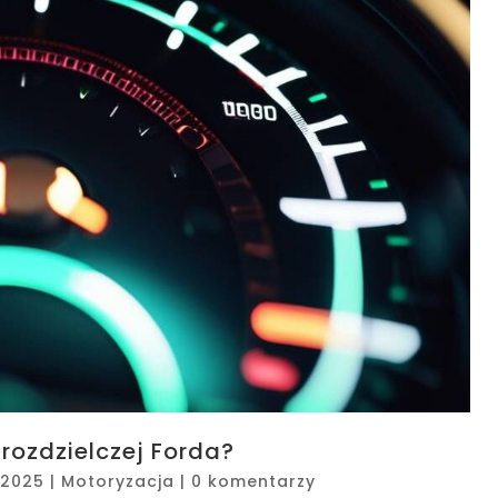
rozdzielczej Forda?
, 2025
|
Motoryzacja
|
0 komentarzy