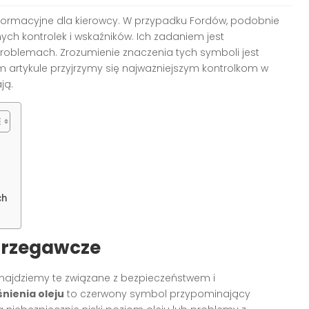
formacyjne dla kierowcy. W przypadku Fordów, podobnie
nych kontrolek i wskaźników. Ich zadaniem jest
problemach. Zrozumienie znaczenia tych symboli jest
ym artykule przyjrzymy się najważniejszym kontrolkom w
ją.
ch
trzegawcze
 znajdziemy te związane z bezpieczeństwem i
śnienia oleju
to czerwony symbol przypominający