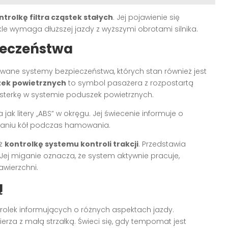
ntrolkę filtra cząstek stałych
. Jej pojawienie się
ykle wymaga dłuższej jazdy z wyższymi obrotami silnika.
ieczeństwa
ne systemy bezpieczeństwa, których stan również jest
zek powietrznych
to symbol pasażera z rozpostartą
usterkę w systemie poduszek powietrznych.
 jak litery „ABS” w okręgu. Jej świecenie informuje o
aniu kół podczas hamowania.
eż
kontrolkę systemu kontroli trakcji
. Przedstawia
ej miganie oznacza, że system aktywnie pracuje,
wierzchni.
ą
olek informujących o różnych aspektach jazdy.
rza z małą strzałką. Świeci się, gdy tempomat jest