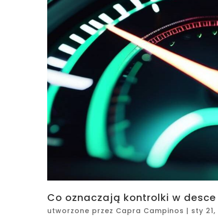
Co oznaczają kontrolki w desce 
utworzone przez
Capra Campinos
|
sty 21