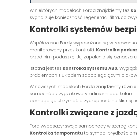
W niektórych modelach Forda znajdziemy też
ko
sygnalizuje konieczność regeneracji filtra, co zw
Kontrolki systemów bezp
Współczesne Fordy wyposażone są w zaawansowa
monitorowany przez kontrolki.
Kontrolka podus
przed nim poduszką. Jej zapalenie się oznacza 
Istotna jest też
kontrolka systemu ABS
. Wygląda
problemach z układem zapobiegającym blokow
W nowszych modelach Forda znajdziemy równi
samochód z zygzakowatymi liniami pod kołami. J
pomagając utrzymać przyczepność na śliskiej na
Kontrolki związane z jazd
Ford wyposażył swoje samochody w szereg kontr
Kontrolka tempomatu
to symbol prędkościomie