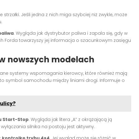
 strzałki. Jeśli jedna z nich miga szybciej niż zwykle, może
.
paliwa
. Wygląda jak dystrybutor paliwa i zapala się, gdy w
ch Forda towarzyszy jej informacja o szacunkowym zasięgu
i w nowszych modelach
ne systemy wspomagania kierowcy, które również mają
to symbol samochodu między liniami drogi. Informuje o
ulicy?
u Start-Stop
. Wygląda jak litera „A” z okrążającą ją
wyłączania silnika na postoju jest aktywny.
y
kontrolkę trybu 4×4
. Jej wygląd może się różnić w