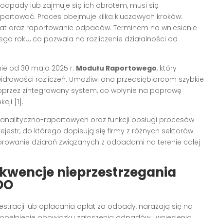
odpady lub zajmuje się ich obrotem, musi się
aportować. Proces obejmuje kilka kluczowych kroków:
opłat oraz raportowanie odpadów. Terminem na wniesienie
ego roku, co pozwala na rozliczenie działalności od
e od 30 maja 2025 r.
Modułu Raportowego
, który
idłowości rozliczeń. Umożliwi ono przedsiębiorcom szybkie
przez zintegrowany system, co wpłynie na poprawę
ji [1].
analityczno-raportowych oraz funkcji obsługi procesów
jestr, do którego dopisują się firmy z różnych sektorów
owanie działań związanych z odpadami na terenie całej
kwencje nieprzestrzegania
DO
estracji lub opłacania opłat za odpady, narażają się na
opełnienie obowiązku zgłoszenia odpadów i wniesienia