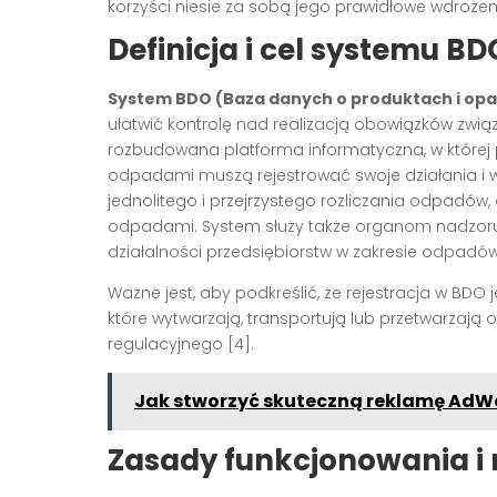
korzyści niesie za sobą jego prawidłowe wdrożen
Definicja i cel systemu BD
System BDO (Baza danych o produktach i op
ułatwić kontrolę nad realizacją obowiązków zwi
rozbudowana platforma informatyczna, w które
odpadami muszą rejestrować swoje działania i 
jednolitego i przejrzystego rozliczania odpadów,
odpadami. System służy także organom nadzoru 
działalności przedsiębiorstw w zakresie odpadów 
Ważne jest, aby podkreślić, że rejestracja w BDO
które wytwarzają, transportują lub przetwarzają
regulacyjnego [4].
Jak stworzyć skuteczną reklamę AdWor
Zasady funkcjonowania i