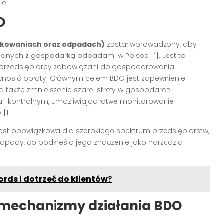
ie.
O
akowaniach oraz odpadach)
został wprowadzony, aby
ązanych z gospodarką odpadami w Polsce [1]. Jest to
j przedsiębiorcy zobowiązani do gospodarowania
wnosić opłaty. Głównym celem BDO jest zapewnienie
 a także zmniejszenie szarej strefy w gospodarce
i kontrolnym, umożliwiając łatwe monitorowanie
[1].
 jest obowiązkowa dla szerokiego spektrum przedsiębiorstw,
 odpady, co podkreśla jego znaczenie jako narzędzia
ds i dotrzeć do klientów?
 mechanizmy działania BDO