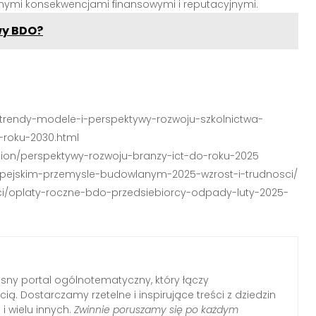
nymi konsekwencjami finansowymi i reputacyjnymi.
wy BDO?
/781-trendy-modele-i-perspektywy-rozwoju-szkolnictwa-
-roku-2030.html
cation/perspektywy-rozwoju-branzy-ict-do-roku-2025
opejskim-przemysle-budowlanym-2025-wzrost-i-trudnosci/
sci/oplaty-roczne-bdo-przedsiebiorcy-odpady-luty-2025-
ny portal ogólnotematyczny, który łączy
ią. Dostarczamy rzetelne i inspirujące treści z dziedzin
i i wielu innych.
Zwinnie poruszamy się po każdym