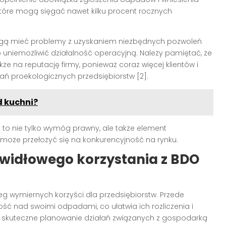
tóre mogą sięgać nawet kilku procent rocznych
ogą mieć problemy z uzyskaniem niezbędnych pozwoleń
uniemożliwić działalność operacyjną. Należy pamiętać, że
e na reputację firmy, ponieważ coraz więcej klientów i
ń proekologicznych przedsiębiorstw [2].
 kuchni?
t to nie tylko wymóg prawny, ale także element
y może przełożyć się na konkurencyjność na rynku.
awidłowego korzystania z BDO
g wymiernych korzyści dla przedsiębiorstw. Przede
tość nad swoimi odpadami, co ułatwia ich rozliczenia i
eż skuteczne planowanie działań związanych z gospodarką