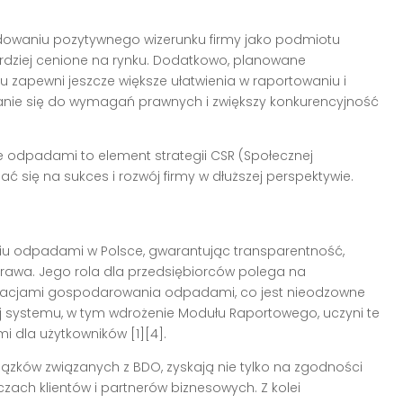
waniu pozytywnego wizerunku firmy jako podmiotu
ardziej cenione na rynku. Dodatkowo, planowane
zapewni jeszcze większe ułatwienia w raportowaniu i
wanie się do wymagań prawnych i zwiększy konkurencyjność
odpadami to element strategii CSR (Społecznej
ć się na sukces i rozwój firmy w dłuższej perspektywie.
niu odpadami w Polsce, gwarantując transparentność,
rawa. Jego rola dla przedsiębiorców polega na
ulacjami gospodarowania odpadami, co jest nieodzowne
 systemu, w tym wdrożenie Modułu Raportowego, uczyni te
i dla użytkowników [1][4].
ązków związanych z BDO, zyskają nie tylko na zgodności
zach klientów i partnerów biznesowych. Z kolei