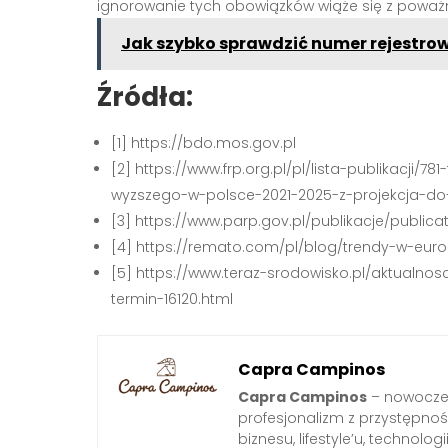
ignorowanie tych obowiązków wiąże się z poważ
Jak szybko sprawdzić numer rejestro
Źródła:
[1] https://bdo.mos.gov.pl
[2] https://www.frp.org.pl/pl/lista-publikacji
wyzszego-w-polsce-2021-2025-z-projekcja-do
[3] https://www.parp.gov.pl/publikacje/publi
[4] https://remato.com/pl/blog/trendy-w-eur
[5] https://www.teraz-srodowisko.pl/aktualno
termin-16120.html
Capra Campinos
Capra Campinos
– nowoczes
profesjonalizm z przystępnośc
biznesu, lifestyle’u, technologi