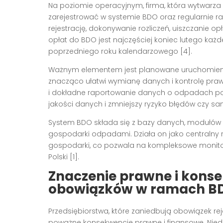
Na poziomie operacyjnym, firma, która wytwarza 
zarejestrować w systemie BDO oraz regularnie r
rejestrację, dokonywanie rozliczeń, uiszczanie 
opłat do BDO jest najczęściej koniec lutego każd
poprzedniego roku kalendarzowego [4].
Ważnym elementem jest planowane uruchomieni
znacząco ułatwi wymianę danych i kontrolę praw
i dokładne raportowanie danych o odpadach po
jakości danych i zmniejszy ryzyko błędów czy sankc
System BDO składa się z bazy danych, modułów 
gospodarki odpadami. Działa on jako centralny re
gospodarki, co pozwala na kompleksowe monitor
Polski [1].
Znaczenie prawne i konse
obowiązków w ramach B
Przedsiębiorstwa, które zaniedbują obowiązek rej
poważne konsekwencje prawne i finansowe. Nied