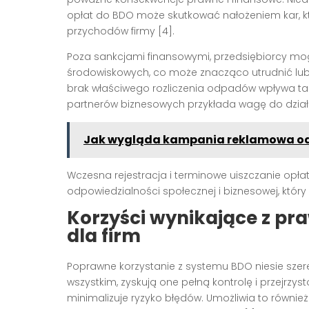
opłat do BDO może skutkować nałożeniem kar, k
przychodów firmy [4].
Poza sankcjami finansowymi, przedsiębiorcy m
środowiskowych, co może znacząco utrudnić lub 
brak właściwego rozliczenia odpadów wpływa takż
partnerów biznesowych przykłada wagę do działa
Jak wygląda kampania reklamowa od
Wczesna rejestracja i terminowe uiszczanie opła
odpowiedzialności społecznej i biznesowej, któr
Korzyści wynikające z pr
dla firm
Poprawne korzystanie z systemu BDO niesie szere
wszystkim, zyskują one pełną kontrolę i przejrzys
minimalizuje ryzyko błędów. Umożliwia to równi