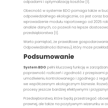
odpadami i optymalizację kosztów [1].
Obecność w systemie BDO pomaga także w budo
odpowiedzialnego ekologicznie, co jest coraz b
wprowadzenie modułu raportowego od 2025 roku 
analizie danych, co pozwoli na lepsze dostoso
przedsiębiorstwa [1].
Warto pamiętać, że prawidłowe gospodarowanie 
Odpowiedzialności Biznesu), który może przekłada
Podsumowanie
System BDO
pełni kluczową funkcję w zarządza
poprawność rozliczeń i zgodność z przepisami p
umożliwieniu kontrolowanego i zgodnego z reg
we współczesnym ekologicznym biznesie. Rozwój
procesy jeszcze bardziej efektywnymi i przyjaznym
Przedsiębiorstwa, które będą przestrzegać obowi
prawnej, ale także na pozytywnym wizerunku w oc