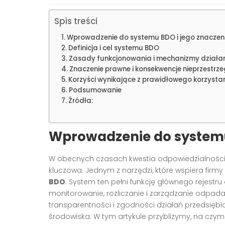
Spis treści
Wprowadzenie do systemu BDO i jego znaczeni
Definicja i cel systemu BDO
Zasady funkcjonowania i mechanizmy działa
Znaczenie prawne i konsekwencje nieprzestr
Korzyści wynikające z prawidłowego korzystan
Podsumowanie
Źródła:
Wprowadzenie do systemu 
W obecnych czasach kwestia odpowiedzialności ś
kluczowa. Jednym z narzędzi, które wspiera firmy
BDO
. System ten pełni funkcję głównego rejestr
monitorowanie, rozliczanie i zarządzanie odpad
transparentności i zgodności działań przedsięb
środowiska. W tym artykule przybliżymy, na czy