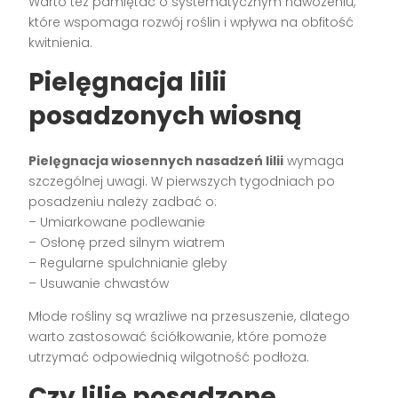
Warto też pamiętać o systematycznym nawożeniu,
które wspomaga rozwój roślin i wpływa na obfitość
kwitnienia.
Pielęgnacja lilii
posadzonych wiosną
Pielęgnacja wiosennych nasadzeń lilii
wymaga
szczególnej uwagi. W pierwszych tygodniach po
posadzeniu należy zadbać o:
– Umiarkowane podlewanie
– Osłonę przed silnym wiatrem
– Regularne spulchnianie gleby
– Usuwanie chwastów
Młode rośliny są wrażliwe na przesuszenie, dlatego
warto zastosować ściółkowanie, które pomoże
utrzymać odpowiednią wilgotność podłoża.
Czy lilie posadzone