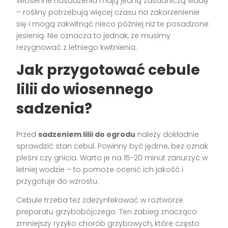
Wiosenne nasadzenia mają jedną zasadniczą wadę
– rośliny potrzebują więcej czasu na zakorzenienie
się i mogą zakwitnąć nieco później niż te posadzone
jesienią. Nie oznacza to jednak, że musimy
rezygnować z letniego kwitnienia.
Jak przygotować cebule
lilii do wiosennego
sadzenia?
Przed
sadzeniem lilii do ogrodu
należy dokładnie
sprawdzić stan cebul. Powinny być jędrne, bez oznak
pleśni czy gnicia. Warto je na 15-20 minut zanurzyć w
letniej wodzie – to pomoże ocenić ich jakość i
przygotuje do wzrostu.
Cebule trzeba też zdezynfekować w roztworze
preparatu grzybobójczego. Ten zabieg znacząco
zmniejszy ryzyko chorób grzybowych, które często