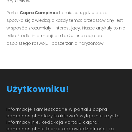
czytelników.
Portal
Capra Campinos
to miejsce, gdzie pasja
spotyka się z wiedzą, a każdy temat przedstawiany jest
w sposób zrozumiały i interesujący. Nasze artykuły to nie
tylko źródło informacji, ale także inspiracja do
osobistego rozwoju i poszerzania horyzontów.
Użytkowniku!
Informacje zamieszczone w portalu capra-
campinos.pl należy traktować wyłącznie czysto
informacyjnie. Redakcja Portalu capra-
campinos.pl nie bierze odpowiedzialności za