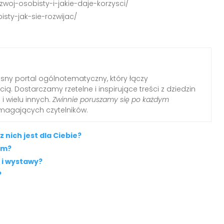
zwoj-osobisty-i-jakie-daje-korzysci/
isty-jak-sie-rozwijac/
ny portal ogólnotematyczny, który łączy
ią. Dostarczamy rzetelne i inspirujące treści z dziedzin
i i wielu innych.
Zwinnie poruszamy się po każdym
ymagających czytelników.
z nich jest dla Ciebie?
ym?
 i wystawy?
?