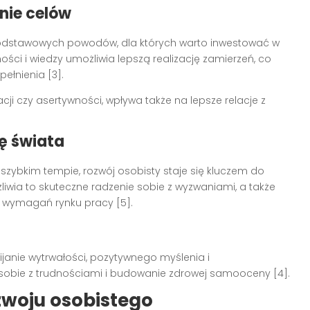
nie celów
 podstawowych powodów, dla których warto inwestować w
ści i wiedzy umożliwia lepszą realizację zamierzeń, co
pełnienia [3].
i czy asertywności, wpływa także na lepsze relacje z
ę świata
zybkim tempie, rozwój osobisty staje się kluczem do
liwia to skuteczne radzenie sobie z wyzwaniami, a także
 wymagań rynku pracy [5].
ijanie wytrwałości, pozytywnego myślenia i
obie z trudnościami i budowanie zdrowej samooceny [4].
zwoju osobistego