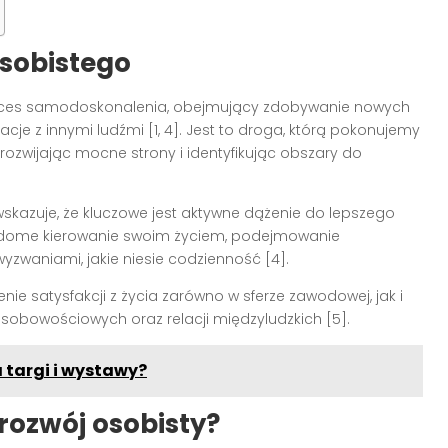
 osobistego
roces samodoskonalenia, obejmujący zdobywanie nowych
acje z innymi ludźmi [1, 4]. Jest to droga, którą pokonujemy
 rozwijając mocne strony i identyfikując obszary do
kazuje, że kluczowe jest aktywne dążenie do lepszego
iadome kierowanie swoim życiem, podejmowanie
wyzwaniami, jakie niesie codzienność [4].
ie satysfakcji z życia zarówno w sferze zawodowej, jak i
sobowościowych oraz relacji międzyludzkich [5].
targi i wystawy?
rozwój osobisty?