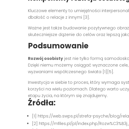
Kluczowe elementy to umiejętności interpersonal
dbałość o relacje z innymi [3].
Ważne jest także budowanie pozytywnego obrazu 
skuteczniejsze dążenie do celów oraz lepszą jako
Podsumowanie
Rozwój osobisty
jest nie tylko formą samodosko
Dzięki niemu możemy osiągać wyznaczone cele, po
wyzwaniami współczesnego świata [1][5].
Inwestycja w siebie to proces, który wymaga sys
korzyści na wielu poziomach. Dlatego warto uczyn
etapu życia, na którym się znajdujemy.
Źródła:
[1] https://web.swps.pl/strefa-psyche/blog/re
[2] https://mfiles.pl/pl/index.php/Rozw%C3%B3j