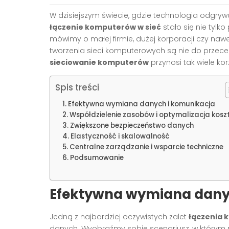
W dzisiejszym świecie, gdzie technologia odgry
łączenie komputerów w sieć
stało się nie tylk
mówimy o małej firmie, dużej korporacji czy na
tworzenia sieci komputerowych są nie do przeceni
sieciowanie komputerów
przynosi tak wiele ko
Spis treści
Efektywna wymiana danych i komunikacja
Współdzielenie zasobów i optymalizacja kosz
Zwiększone bezpieczeństwo danych
Elastyczność i skalowalność
Centralne zarządzanie i wsparcie techniczne
Podsumowanie
Efektywna wymiana dany
Jedną z najbardziej oczywistych zalet
łączenia 
danych. Wyobraźmy sobie scenariusz, w którym 