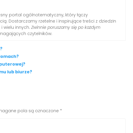
ny portal ogólnotematyczny, który łączy
ią. Dostarczamy rzetelne i inspirujące treści z dziedzin
i i wielu innych.
Zwinnie poruszamy się po każdym
ymagających czytelników.
a?
 domach?
mputerowej?
mu lub biurze?
agane pola są oznaczone
*