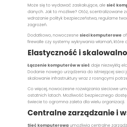
Może się to wydawać zaskakujące, ale
sieć kom
danych. Jak to możliwe? Otóż, scentralizowane z
wdrażanie polityk bezpieczeństwa, regularne tw
zagrożeń.
Dodatkowo, nowoczesne
sieci komputerowe
of
firewalle czy systemy wykrywania włamań, które 
Elastyczność i skalowaln
Łączenie komputerów w sieć
daje niezwykłą ela
Dodanie nowego urządzenia do istniejącej sieci
skalowanie infrastruktury wraz z rosnącymi potr
Co więcej, nowoczesne rozwiązania sieciowe umoż
ostatnich latach. Możliwość bezpiecznego dos
świecie to ogromna zaleta dla wielu organizacji.
Centralne zarządzanie i 
Sieć komputerowa
umożliwia centralne zarząd