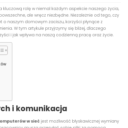
wa kluczową rolę w niemal każdym aspekcie naszego życia,
o powszechne, ale wręcz niezbędne. Niezależnie od tego, czy
wet o naszym domowym zaciszu, korzyści płynące z
enia. W tym artykule przyjrzymy się bliżej, dlaczego
rzyści i jak wpływa na naszą codzienną pracę oraz życie.
tów
ch i komunikacja
komputerów w sieć
jest możliwość błyskawicznej wymiany
pracownicy muszą przesyłać sobie pliki za pomocą