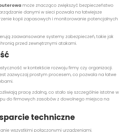
puterowa
może znacząco zwiększyć bezpieczeństwo
arządzanie danymi w sieci pozwala na łatwiejsze
orzenie kopii zapasowych i monitorowanie potencjalnych
erują zaawansowane systemy zabezpieczeń, takie jak
chronią przed zewnętrznymi atakami.
ość
styczność w kontekście rozwoju firmy czy organizacji.
 jest zazwyczaj prostym procesem, co pozwala na łatwe
zebami.
liwiają pracę zdalną, co stało się szczególnie istotne w
tępu do firmowych zasobów z dowolnego miejsca na
wsparcie techniczne
zanie wszystkimi połączonymi urządzeniami.