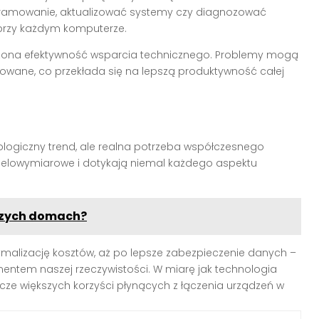
gramowanie, aktualizować systemy czy diagnozować
 przy każdym komputerze.
kszona efektywność wsparcia technicznego. Problemy mogą
zowane, co przekłada się na lepszą produktywność całej
nologiczny trend, ale realna potrzeba współczesnego
 wielowymiarowe i dotykają niemal każdego aspektu
szych domach?
ymalizację kosztów, aż po lepsze zabezpieczenie danych –
entem naszej rzeczywistości. W miarę jak technologia
cze większych korzyści płynących z łączenia urządzeń w