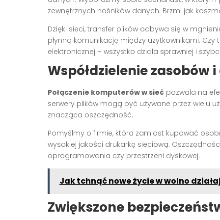
zewnętrznych nośników danych. Brzmi jak koszm
Dzięki sieci, transfer plików odbywa się w mgnieni
płynną komunikację między użytkownikami. Czy 
elektronicznej – wszystko działa sprawniej i szybci
Współdzielenie zasobów i
Połączenie komputerów w sieć
pozwala na efek
serwery plików mogą być używane przez wielu uży
znacząca oszczędność.
Pomyślmy o firmie, która zamiast kupować osob
wysokiej jakości drukarkę sieciową. Oszczędnoś
oprogramowania czy przestrzeni dyskowej.
Jak tchnąć nowe życie w wolno dział
Zwiększone bezpieczeńst