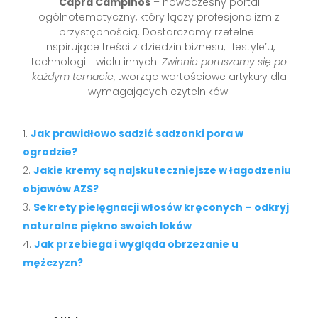
Capra Campinos
– nowoczesny portal
ogólnotematyczny, który łączy profesjonalizm z
przystępnością. Dostarczamy rzetelne i
inspirujące treści z dziedzin biznesu, lifestyle’u,
technologii i wielu innych.
Zwinnie poruszamy się po
każdym temacie
, tworząc wartościowe artykuły dla
wymagających czytelników.
Jak prawidłowo sadzić sadzonki pora w
ogrodzie?
Jakie kremy są najskuteczniejsze w łagodzeniu
objawów AZS?
Sekrety pielęgnacji włosów kręconych – odkryj
naturalne piękno swoich loków
Jak przebiega i wygląda obrzezanie u
mężczyzn?