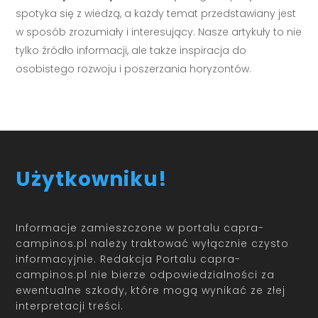
spotyka się z wiedzą, a każdy temat przedstawiany jest
w sposób zrozumiały i interesujący. Nasze artykuły to nie
tylko źródło informacji, ale także inspiracja do
osobistego rozwoju i poszerzania horyzontów.
Użytkowniku!
Informacje zamieszczone w portalu capra-
campinos.pl należy traktować wyłącznie czysto
informacyjnie. Redakcja Portalu capra-
campinos.pl nie bierze odpowiedzialności za
ewentualne szkody, które mogą wynikać ze złej
interpretacji treści.