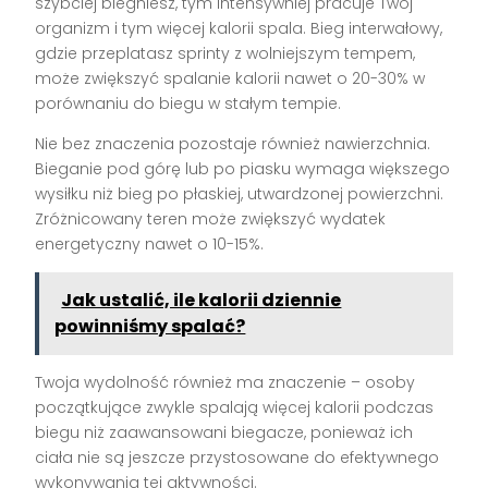
szybciej biegniesz, tym intensywniej pracuje Twój
organizm i tym więcej kalorii spala. Bieg interwałowy,
gdzie przeplatasz sprinty z wolniejszym tempem,
może zwiększyć spalanie kalorii nawet o 20-30% w
porównaniu do biegu w stałym tempie.
Nie bez znaczenia pozostaje również nawierzchnia.
Bieganie pod górę lub po piasku wymaga większego
wysiłku niż bieg po płaskiej, utwardzonej powierzchni.
Zróżnicowany teren może zwiększyć wydatek
energetyczny nawet o 10-15%.
Jak ustalić, ile kalorii dziennie
powinniśmy spalać?
Twoja wydolność również ma znaczenie – osoby
początkujące zwykle spalają więcej kalorii podczas
biegu niż zaawansowani biegacze, ponieważ ich
ciała nie są jeszcze przystosowane do efektywnego
wykonywania tej aktywności.