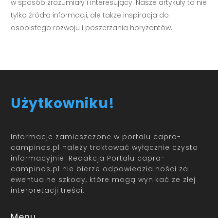
w sposób zrozumiały i interesujący. Nasze artykuły to nie
tylko źródło informacji, ale także inspiracja do
osobistego rozwoju i poszerzania horyzontów.
Użytkowniku!
Informacje zamieszczone w portalu capra-
campinos.pl należy traktować wyłącznie czysto
informacyjnie. Redakcja Portalu capra-
campinos.pl nie bierze odpowiedzialności za
ewentualne szkody, które mogą wynikać ze złej
interpretacji treści.
Menu