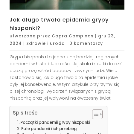
Jak długo trwała epidemia grypy
hiszpanki?
utworzone przez
Capra Campinos
|
gru 23,
2024
|
Zdrowie i uroda
|
0 komentarzy
Grypa hiszpanka to jedna z najbardziej tragicznych
pandemii w historii ludzkości. Jej skala i skutki do dziś
budzą grozę wśród badaczy i zwykłych ludzi. Wielu
zastanawia się, jak długo trwała ta epidemia i jakie
były jej konsekwencje. W tym artykule przyjrzymy się
bliżej chronologii wydarzeń związanych z grypą
hiszpanką oraz jej wpływowi na ówczesny świat.
Spis treści
Początki pandemii grypy hiszpanki
Fale pandemii i ich przebieg