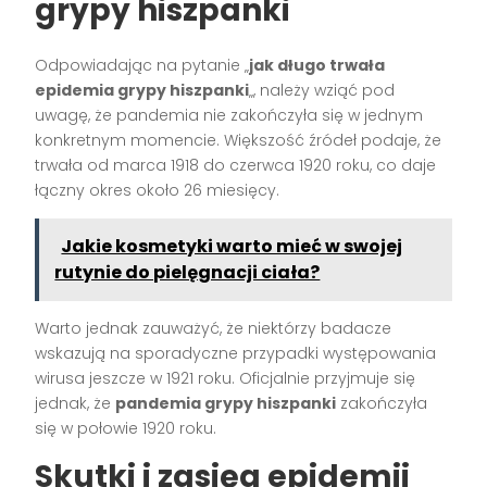
grypy hiszpanki
Odpowiadając na pytanie „
jak długo trwała
epidemia grypy hiszpanki
„, należy wziąć pod
uwagę, że pandemia nie zakończyła się w jednym
konkretnym momencie. Większość źródeł podaje, że
trwała od marca 1918 do czerwca 1920 roku, co daje
łączny okres około 26 miesięcy.
Jakie kosmetyki warto mieć w swojej
rutynie do pielęgnacji ciała?
Warto jednak zauważyć, że niektórzy badacze
wskazują na sporadyczne przypadki występowania
wirusa jeszcze w 1921 roku. Oficjalnie przyjmuje się
jednak, że
pandemia grypy hiszpanki
zakończyła
się w połowie 1920 roku.
Skutki i zasięg epidemii