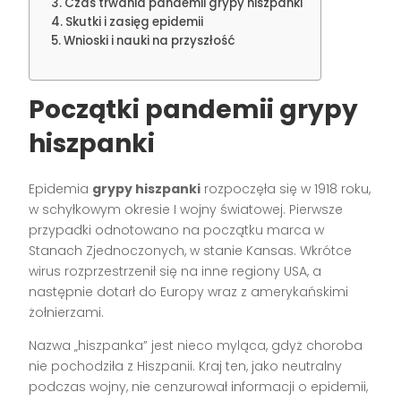
Czas trwania pandemii grypy hiszpanki
Skutki i zasięg epidemii
Wnioski i nauki na przyszłość
Początki pandemii grypy
hiszpanki
Epidemia
grypy hiszpanki
rozpoczęła się w 1918 roku,
w schyłkowym okresie I wojny światowej. Pierwsze
przypadki odnotowano na początku marca w
Stanach Zjednoczonych, w stanie Kansas. Wkrótce
wirus rozprzestrzenił się na inne regiony USA, a
następnie dotarł do Europy wraz z amerykańskimi
żołnierzami.
Nazwa „hiszpanka” jest nieco myląca, gdyż choroba
nie pochodziła z Hiszpanii. Kraj ten, jako neutralny
podczas wojny, nie cenzurował informacji o epidemii,