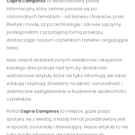
Capra Campinos
to wszechstronny portal
informacyjny, który zwinnie porusza się po
różnorodnych tematach - od biznesu i finansów, przez
lifestyle i modę, aż po technologię i zdrowie. Łączymy
profesjonalizm z przystępną formą przekazu,
dostarczając naszym czytelnikom rzetelne i angażujące
treści.
Nasz zespół doświadczonych redaktorów i ekspertów
każdego dnia pracuje nad tym, by dostarczać
wartościowe artykuły, które nie tylko informują, ale także
edukują i inspirują. Stawiamy na
jakość, różnorodność i
autentyczne zaangażowanie
w budowanie społeczności
czytelników.
Portal
Capra Campinos
to miejsce, gdzie pasja
spotyka się z wiedzą, a każdy temat przedstawiany jest
w sposób zrozumiały i interesujący. Nasze artykuły to nie
tylko źródło informacji, ale także inspiracja do