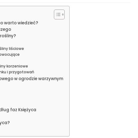
 co warto wiedzieć?
czego
rośliny?
liny liściowe
y owocujące
liny korzeniowe
nku i przygotowań
ycowego w ogrodzie warzywnym
ług faz Księżyca
życa?