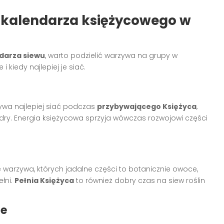
 kalendarza księżycowego w
darza siewu
, warto podzielić warzywa na grupy w
i kiedy najlepiej je siać.
rzywa najlepiej siać podczas
przybywającego Księżyca
,
dry. Energia księżycowa sprzyja wówczas rozwojowi części
te warzywa, których jadalne części to botanicznie owoce,
ełni.
Pełnia Księżyca
to również dobry czas na siew roślin
te