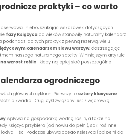
grodnicze praktyki – co warto
 obserwowali niebo, szukając wskazówek dotyczących
nie
fazy Księżyca
od wieków stanowiły naturalny kalendarz
 podchodzi do tych praktyk z pewną rezerwą, wielu
iężycowym kalendarzem siewu warzyw
, dostrzegając
rytmem naszego naturalnego satelity. W niniejszym artykule
na wzrost roślin
i kiedy najlepiej siać poszczególne
alendarza ogrodniczego
dwóch głównych cyklach. Pierwszy to
cztery klasyczne
statnia kwadra. Drugi cykl związany jest z wędrówką
owy
wpływa na gospodarkę wodną roślin, a także na
dy Księżyc przybiera (od nowiu do pełni), soki roślinne
łodyg i liści. Podczas ubywającego Księżyca (od pełni do