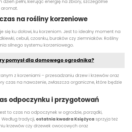
zień pełni, kierując energię na zbiory, szczególnie
y aromat.
 czas na rośliny korzeniowe
je się ku dołowi, ku korzeniom. Jest to idealny moment na
kiewki, cebuli, czosnku, buraków czy ziemniaków. Rośliny
ania silnego systemu korzeniowego.
dobry pomysł dla domowego ogrodnika?
zanym z korzeniami – przesadzaniu drzew i krzewów oraz
ry czas na nawożenie, zwłaszcza organiczne, które będzie
zas odpoczynku i przygotowań
. Jest to czas na odpoczynek w ogrodzie, porządki,
 Według tradycji,
ostatnia kwadra Księżyca
sprzyja też
niu krzewów czy drzewek owocowych oraz