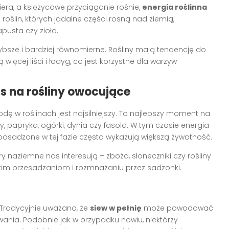
iera, a księżycowe przyciąganie rośnie,
energia roślinna
e roślin, których jadalne części rosną nad ziemią,
apusta czy zioła.
ybsze i bardziej równomierne. Rośliny mają tendencję do
ięcej liści i łodyg, co jest korzystne dla warzyw
s na rośliny owocujące
wodę w roślinach jest najsilniejszy. To najlepszy moment na
, papryka, ogórki, dynia czy fasola. W tym czasie energia
 posadzone w tej fazie często wykazują większą żywotność.
ry naziemne nas interesują – zboża, słoneczniki czy rośliny
kim przesadzaniom i rozmnażaniu przez sadzonki.
. Tradycyjnie uważano, że
siew w pełnię
może powodować
ia. Podobnie jak w przypadku nowiu, niektórzy