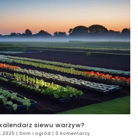
 kalendarz siewu warzyw?
, 2025
|
Dom i ogród
|
0 komentarzy