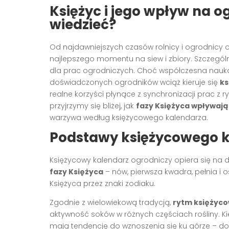
Księżyc i jego wpływ na o
wiedzieć?
Od najdawniejszych czasów rolnicy i ogrodnicy
najlepszego momentu na siew i zbiory. Szczegól
dla prac ogrodniczych. Choć współczesna nauka
doświadczonych ogrodników wciąż kieruje się
ks
realne korzyści płynące z synchronizacji prac z 
przyjrzymy się bliżej, jak
fazy Księżyca wpływają 
warzywa według księżycowego kalendarza.
Podstawy księżycowego k
Księżycowy kalendarz ogrodniczy opiera się na 
fazy Księżyca
– nów, pierwsza kwadra, pełnia i o
Księżyca przez znaki zodiaku.
Zgodnie z wielowiekową tradycją,
rytm księżyc
aktywność soków w różnych częściach rośliny. Kie
mają tendencję do wznoszenia się ku górze – do 