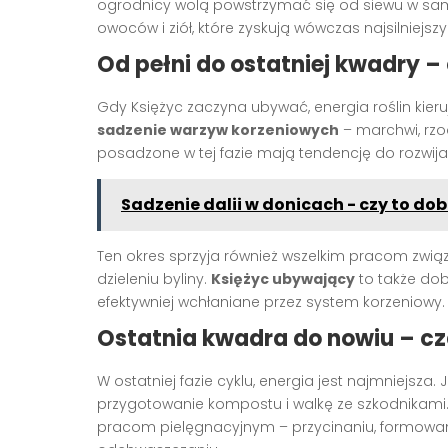
ogrodnicy wolą powstrzymać się od siewu w sam d
owoców i ziół, które zyskują wówczas najsilniejsz
Od pełni do ostatniej kwadry –
Gdy Księżyc zaczyna ubywać, energia roślin kieru
sadzenie warzyw korzeniowych
– marchwi, rzod
posadzone w tej fazie mają tendencję do rozwij
Sadzenie dalii w donicach - czy to 
Ten okres sprzyja również wszelkim pracom zwią
dzieleniu byliny.
Księżyc ubywający
to także dob
efektywniej wchłaniane przez system korzeniowy.
Ostatnia kwadra do nowiu – c
W ostatniej fazie cyklu, energia jest najmniejsza
przygotowanie kompostu i walkę ze szkodnikami.
pracom pielęgnacyjnym – przycinaniu, formowa