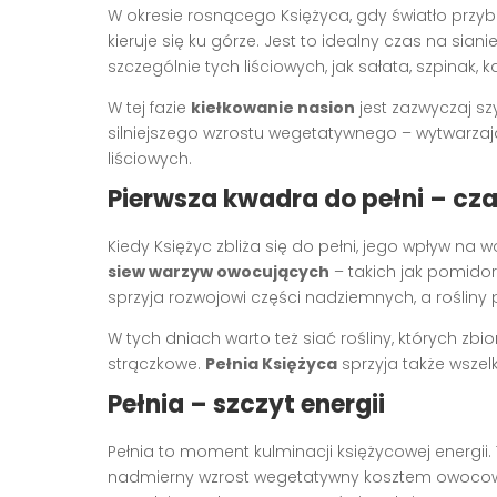
W okresie rosnącego Księżyca, gdy światło przyb
kieruje się ku górze. Jest to idealny czas na siani
szczególnie tych liściowych, jak sałata, szpinak, k
W tej fazie
kiełkowanie nasion
jest zazwyczaj sz
silniejszego wzrostu wegetatywnego – wytwarzają w
liściowych.
Pierwsza kwadra do pełni – cza
Kiedy Księżyc zbliża się do pełni, jego wpływ na 
siew warzyw owocujących
– takich jak pomidory
sprzyja rozwojowi części nadziemnych, a rośliny
W tych dniach warto też siać rośliny, których zbio
strączkowe.
Pełnia Księżyca
sprzyja także wszel
Pełnia – szczyt energii
Pełnia to moment kulminacji księżycowej energii
nadmierny wzrost wegetatywny kosztem owocowan