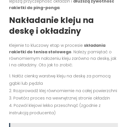
lepszą przyczepność okładzin i
dłuższą żywotność
rakietki do ping-ponga
.
Nakładanie kleju na
deskę i okładziny
Klejenie to kluczowy etap w procesie
składania
rakietki do tenisa stołowego
. Należy pamiętać o
równomiernym nałożeniu kleju zarówno na deskę, jak
i na okładziny. Oto jak to zrobić:
Nałóż cienką warstwę kleju na deskę za pomocą
gąbki lub pędzla
Rozprowadź klej równomiernie na całej powierzchni
Powtórz proces na wewnętrznej stronie okładzin
Pozwól klejowi lekko przeschnąć (zgodnie z
instrukcją producenta)