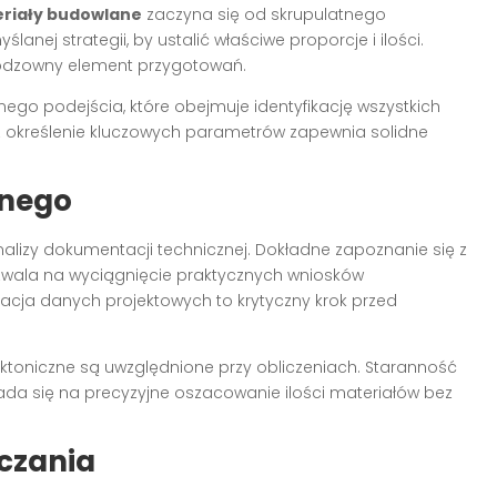
riały budowlane
zaczyna się od skrupulatnego
nej strategii, by ustalić właściwe proporcje i ilości.
odzowny element przygotowań.
ego podejścia, które obejmuje identyfikację wszystkich
z określenie kluczowych parametrów zapewnia solidne
anego
lizy dokumentacji technicznej. Dokładne zapoznanie się z
zwala na wyciągnięcie praktycznych wniosków
ikacja danych projektowych to krytyczny krok przed
tektoniczne są uwzględnione przy obliczeniach. Staranność
da się na precyzyjne oszacowanie ilości materiałów bez
czania