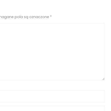
agane pola są oznaczone
*