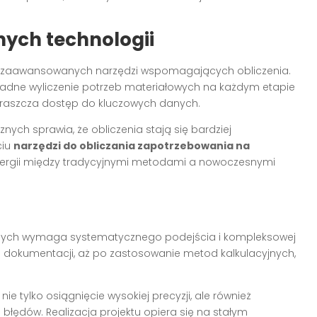
ych technologii
 z zaawansowanych narzędzi wspomagających obliczenia.
adne wyliczenie potrzeb materiałowych na każdym etapie
upraszcza dostęp do kluczowych danych.
ych sprawia, że obliczenia stają się bardziej
ciu
narzędzi do obliczania zapotrzebowania na
ergii między tradycyjnymi metodami a nowoczesnymi
lanych wymaga systematycznego podejścia i kompleksowej
zę dokumentacji, aż po zastosowanie metod kalkulacyjnych,
 tylko osiągnięcie wysokiej precyzji, ale również
błędów. Realizacja projektu opiera się na stałym