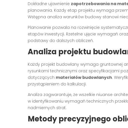
Dokładne ujawnienie
zapotrzebowania na mate
planowania. Każdy etap projektu wymaga przemyśla
Wstępna analiza warunków budowy stanowi nie
Planowanie pozwala na rozwinięcie systematyczn
etapów inwestycji. Rzetelne ujęcie wymagań ora
podstawy do dalszych obliczeń.
Analiza projektu budowl
Każdy projekt budowlany wymaga gruntownej ana
rysunkami technicznymi oraz specyfikacjami po
dotyczących
materiałów budowlanych
. Weryf
przystąpieniem do kalkulacji.
Analiza zagwarantuje, że wszelkie niuanse archi
w identyfikowaniu wymagań technicznych przekła
nadmiernych strat.
Metody precyzyjnego obli