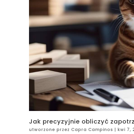
Jak precyzyjnie obliczyć zapot
utworzone przez
Capra Campinos
|
kwi 7,