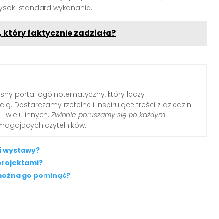
wysoki standard wykonania.
 który faktycznie zadziała?
ny portal ogólnotematyczny, który łączy
ią. Dostarczamy rzetelne i inspirujące treści z dziedzin
i i wielu innych.
Zwinnie poruszamy się po każdym
ymagających czytelników.
i wystawy?
projektami?
 można go pominąć?