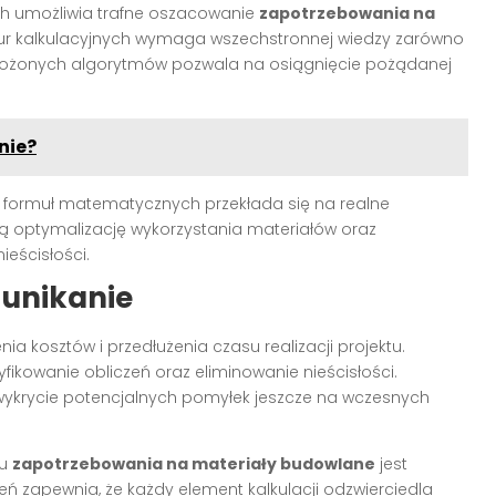
h umożliwia trafne oszacowanie
zapotrzebowania na
r kalkulacyjnych wymaga wszechstronnej wiedzy zarówno
e złożonych algorytmów pozwala na osiągnięcie pożądanej
nie?
 formuł matematycznych przekłada się na realne
ją optymalizację wykorzystania materiałów oraz
ieścisłości.
 unikanie
a kosztów i przedłużenia czasu realizacji projektu.
fikowanie obliczeń oraz eliminowanie nieścisłości.
wykrycie potencjalnych pomyłek jeszcze na wczesnych
iu
zapotrzebowania na materiały budowlane
jest
ń zapewnia, że każdy element kalkulacji odzwierciedla