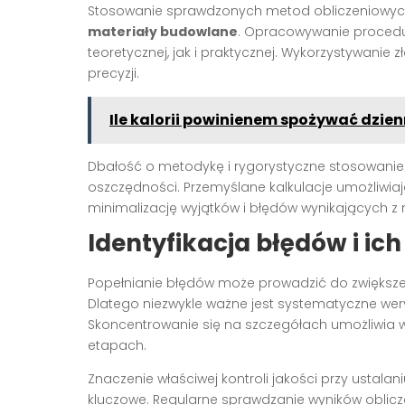
Stosowanie sprawdzonych metod obliczeniowyc
materiały budowlane
. Opracowywanie procedu
teoretycznej, jak i praktycznej. Wykorzystywani
precyzji.
Ile kalorii powinienem spożywać dzien
Dbałość o metodykę i rygorystyczne stosowanie
oszczędności. Przemyślane kalkulacje umożliwia
minimalizację wyjątków i błędów wynikających z n
Identyfikacja błędów i ich
Popełnianie błędów może prowadzić do zwiększeni
Dlatego niezwykle ważne jest systematyczne wery
Skoncentrowanie się na szczegółach umożliwia 
etapach.
Znaczenie właściwej kontroli jakości przy ustalan
kluczowe. Regularne sprawdzanie wyników oblicze