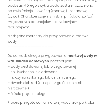
przeciwutleniających. Powstaje w procesie elektrolizy,
podczas którego zwykła woda zostaje rozdzielona
na dwie frakcje – kwaśną (martwą) i zasadową
(żywą). Charakteryzuje się niskim pH (około 2,5-3,5) i
zwiększonym potencjałem oksydacyjno-
redukcyjnym.
Niezbędne materiały do przygotowania martwej
wody
————————————————
Do samodzielnego przygotowania
martwej wody w
warunkach domowych
potrzebujesz:
– wody destylowanej lub przegotowanej
– soli kuchennej niejodowanej
– naczynia szklanego lub ceramicznego
– dwóch elektrod (najlepiej z grafitu lub stali
nierdzewnej)
– źródła prądu stałego
Proces przygotowania martwej wody krok po kroku