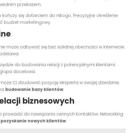
owiednim przekazem.
o kończy się dotarciem do nikogo. Precyzyjne określenie
ać budżet marketingowy.
ine
nie może odbywać się bez solidnej obecności w internecie.
podstawa.
dzie do budowania relacji z potencjalnymi klientami.
a grupa docelowa.
może Ci zbudować pozycję eksperta w swojej dziedzinie.
 na
budowanie bazy klientów
.
elacji biznesowych
o prowadzi do nawiązania cennych kontaktów. Networking
a
pozyskanie nowych klientów
.