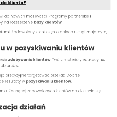
 do klienta?
i do nowych możliwości. Programy partnerskie i
 na rozszerzenie
bazy klientów
.
entami. Zadowolony klient często poleca usługi znajomym,
u w pozyskiwaniu klientów
cesie
zdobywania klientów
. Twórz materiały edukacyjne,
odbiorców.
ą precyzyjnie targetować przekaz. Dobrze
e rezultaty w
pozyskiwaniu klientów
.
ia. Zachęcaj zadowolonych klientów do dzielenia się
zacja działań