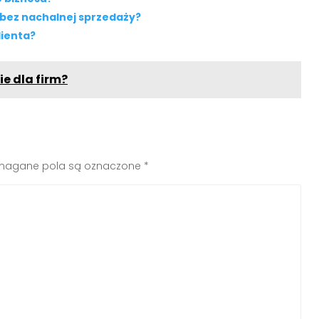
 bez nachalnej sprzedaży?
lienta?
e dla firm?
agane pola są oznaczone
*