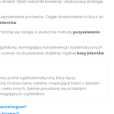
ziałań. Śledź wskaźniki konwersji i dostosowuj strategię
o usprawniania procesów. Ciągłe doskonalenie to klucz do
klientów
.
micznie się rozwija, a skuteczne metody
pozyskiwania
ugofalowy, wymagający konsekwencji i systematycznych
 szanse na zbudowanie stabilnej i lojalnej
bazy klientów
ny portal ogólnotematyczny, który łączy
ią. Dostarczamy rzetelne i inspirujące treści z dziedzin
i i wielu innych.
Zwinnie poruszamy się po każdym
ymagających czytelników.
marketingowi?
o biznesu?