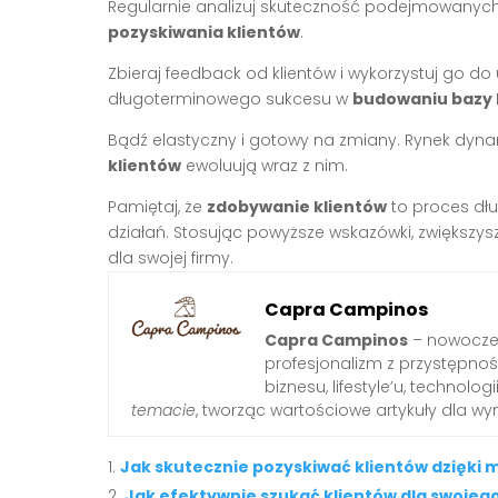
Regularnie analizuj skuteczność podejmowanych d
pozyskiwania klientów
.
Zbieraj feedback od klientów i wykorzystuj go d
długoterminowego sukcesu w
budowaniu bazy 
Bądź elastyczny i gotowy na zmiany. Rynek dyna
klientów
ewoluują wraz z nim.
Pamiętaj, że
zdobywanie klientów
to proces dł
działań. Stosując powyższe wskazówki, zwiększysz
dla swojej firmy.
Capra Campinos
Capra Campinos
– nowoczes
profesjonalizm z przystępnośc
biznesu, lifestyle’u, technologi
temacie
, tworząc wartościowe artykuły dla w
Jak skutecznie pozyskiwać klientów dzięki 
Jak efektywnie szukać klientów dla swojeg