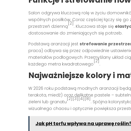
Funkcje i strefowanie no
Salon odgrywa kluczową rolę w życiu domowników, p
wspólnych posiłków. Coraz częściej łączy się go 
[2]
przestrzeń dzienną
. Kluczowa staje się
elasty
dostosowanie do zmieniających się potrzeb.
Podstawą aranżacji jest
strefowanie przestrze
praca) odbywa się przez odpowiednie ustawien
materiałów podłogowych. Przemyślany układ cią
[2]
każdego metra kwadratowego
.
Najważniejsze kolory i ma
W 2026 roku podstawą modnych aranżacji będ
terakota, miedź) oraz delikatne pastele – subtel
[2][3][4][8]
zieleni lub granatu
. Spójna kolorysty
wizualnego chaosu i optycznie powiększa przest
Jak pH torfu wpływa na uprawę roślin