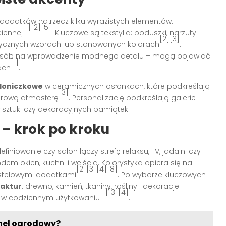
 dodatków na rzecz kilku wyrazistych elementów:
[1][2][5]
ciennej
. Kluczowe są tekstylia: poduszki, narzuty i
[2][3]
rycznych wzorach lub stonowanych kolorach
.
sób na wprowadzenie modnego detalu – mogą pojawiać
[1]
ach
.
 doniczkowe
w ceramicznych osłonkach, które podkreślają
[3]
zdrową atmosferę
. Personalizację podkreślają galerie
ł sztuki czy dekoracyjnych pamiątek.
 – krok po kroku
iniowanie czy salon łączy strefę relaksu, TV, jadalni czy
ędem okien, kuchni i wejścia. Kolorystyka opiera się na
[2][3][4][8]
astelowymi dodatkami
. Po wyborze kluczowych
aktur
: drewno, kamień, tkaniny, rośliny i dekoracje
[1][3][4]
ną w codziennym użytkowaniu
.
unel ogrodowy?