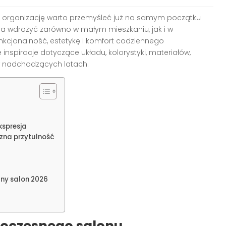
rej organizację warto przemyśleć już na samym początku
na wdrożyć zarówno w małym mieszkaniu, jak i w
kcjonalność, estetykę i komfort codziennego
 inspiracje dotyczące układu, kolorystyki, materiałów,
 w nadchodzących latach.
kspresja
czna przytulność
lny salon 2026