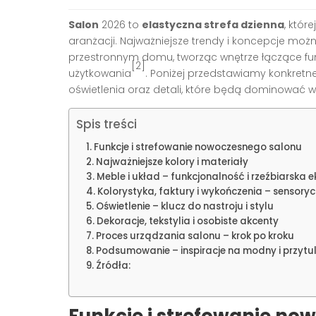
Salon
2026 to
elastyczna strefa dzienna
, któ
aranżacji. Najważniejsze trendy i koncepcje moż
przestronnym domu, tworząc wnętrze łączące fun
[2]
użytkowania
. Poniżej przedstawiamy konkretne
oświetlenia oraz detali, które będą dominować
Spis treści
Funkcje i strefowanie nowoczesnego salonu
Najważniejsze kolory i materiały
Meble i układ – funkcjonalność i rzeźbiarska e
Kolorystyka, faktury i wykończenia – sensory
Oświetlenie – klucz do nastroju i stylu
Dekoracje, tekstylia i osobiste akcenty
Proces urządzania salonu – krok po kroku
Podsumowanie – inspiracje na modny i przytu
Źródła: