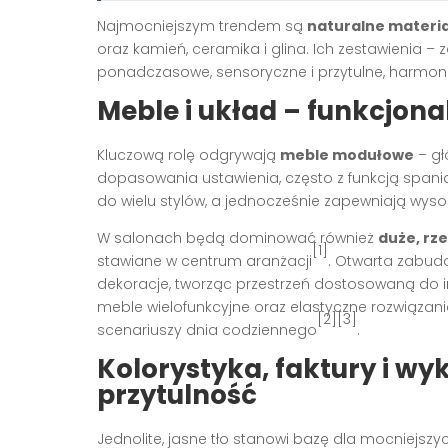
Najmocniejszym trendem są
naturalne materi
oraz kamień, ceramika i glina. Ich zestawienia –
ponadczasowe, sensoryczne i przytulne, harmonij
Meble i układ – funkcjona
Kluczową rolę odgrywają
meble modułowe
– gł
dopasowania ustawienia, często z funkcją spania.
do wielu stylów, a jednocześnie zapewniają wys
W salonach będą dominować również
duże, rze
[1]
stawiane w centrum aranżacji
. Otwarta zabud
dekoracje, tworząc przestrzeń dostosowaną do
meble wielofunkcyjne oraz elastyczne rozwiązania
[2][3]
scenariuszy dnia codziennego
.
Kolorystyka, faktury i w
przytulność
Jednolite, jasne tło stanowi bazę dla mocniejsz