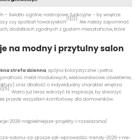
 – światło ogólne, nastrojowe, funkcyjne – by wnętrze
[1][2]
racy czy spotkań towarzyskich
. Nie należy zapominać
kach, dodatkach zgodnych z gustem mieszkańców, które
e na modny i przytulny salon
ękna strefa dzienna
, spójna kolorystycznie i pełna
kcjonalność mebli modułowych, wielowarstwowe oświetlenie,
faktury) oraz dbałość o indywidualny charakter wnętrza
4][5]
. Warto już teraz wdrożyć te inspiracje, by stworzyć
 ale przede wszystkim komfortowy dla domowników.
racje-2026-najpiekniejsze-projekty-i-rozwiazania/
oza-salonu-za-grosze-jak-wprowadzic-trendy-2026-i-nie-