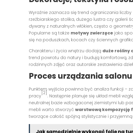
Wyraźnie zaznacza się trend ograniczania liczby
rzeźbiarskiego stolika, dużego lustra czy galerii ś
dywany z naturalnych włókien, często o geomet
Popularne są także
motywy zwierzęce
jako spo
się na poduszkach, kocach czy ściennych grafik
Charakteru i życia wnętrzu dodają
duże rośliny
trend powrotu do natury i budują komfortową, 
rodzinnych zdjęć oraz autorskie zestawienia dzie
Proces urządzania salonu
Punktem wyjścia powinna być analiza funkcji – zdef
[2]
pracy
. Następnie planuje się układ mebli wzgl
neutralnej bazie wzbogaconej ziemistymi lub p
mebli warto stworzyć
warstwową kompozycję f
tworzące całość spójną stylistycznie i przyjem
Jak samodzielnie wykonać folię na t