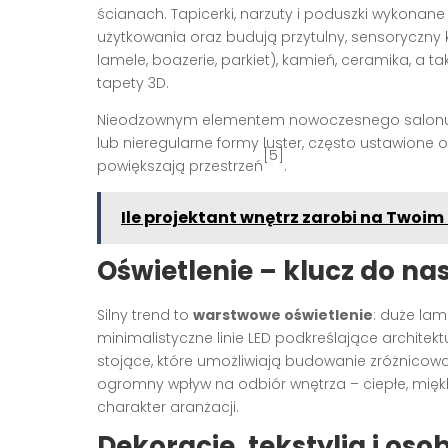
ścianach. Tapicerki, narzuty i poduszki wykonane 
użytkowania oraz budują przytulny, sensoryczny 
lamele, boazerie, parkiet), kamień, ceramika, a ta
tapety 3D.
Nieodzownym elementem nowoczesnego salonu
lub nieregularne formy luster, często ustawione od
[5]
powiększają przestrzeń
.
Ile projektant wnętrz zarobi na Twoi
Oświetlenie – klucz do nast
Silny trend to
warstwowe oświetlenie
: duże lam
minimalistyczne linie LED podkreślające architek
stojące, które umożliwiają budowanie zróżnicow
ogromny wpływ na odbiór wnętrza – ciepłe, mięk
charakter aranżacji.
Dekoracje, tekstylia i oso