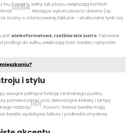
z lnu, bawełny, wełny lub pluszu zwiększają komfort
[2][3][4]
klimat
. Wiodące wykończenia to drewno (np.
kże ściany o zróżnicowanej fakturze – strukturalne tynki czy
 jest
wielkoformatowe, rzeźbiarskie lustro
. Falowane
 podłogi do sufitu, zwiększają ilość światła i optycznie
m mieszkaniu?
roju i stylu
py wiszące pełniące funkcję centralnego punktu,
turę pomieszczenia oraz dekoracyjne kinkiety i lampy
[1][2]
anego nastroju
. Poziom i barwa światła mają
kie światło wydobywa faktury i podkreśla zmysłowy
biste akcenty