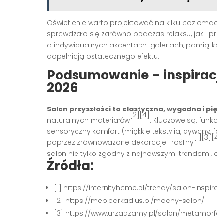
Oświetlenie warto projektować na kilku poziomach
sprawdzało się zarówno podczas relaksu, jak i p
o indywidualnych akcentach: galeriach, pamiąt
dopełniają ostatecznego efektu.
Podsumowanie – inspiracj
2026
Salon przyszłości to elastyczna, wygodna i pi
[2][4]
naturalnych materiałów
. Kluczowe są: fun
sensoryczny komfort (miękkie tekstylia, dywany, 
[1][3][
poprzez zrównoważone dekoracje i rośliny
salon nie tylko zgodny z najnowszymi trendami,
Źródła:
[1] https://internityhome.pl/trendy/salon-inspi
[2] https://meblearkadius.pl/modny-salon/
[3] https://www.urzadzamy.pl/salon/metamorf