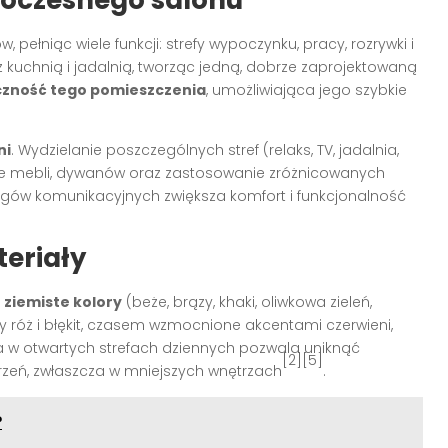
woczesnego salonu
ełniąc wiele funkcji: strefy wypoczynku, pracy, rozrywki i
z kuchnią i jadalnią, tworząc jedną, dobrze zaprojektowaną
czność tego pomieszczenia
, umożliwiająca jego szybkie
ni
. Wydzielanie poszczególnych stref (relaks, TV, jadalnia,
ie mebli, dywanów oraz zastosowanie zróżnicowanych
gów komunikacyjnych zwiększa komfort i funkcjonalność
teriały
ą
ziemiste kolory
(beże, brązy, khaki, oliwkowa zieleń,
ny róż i błękit, czasem wzmocnione akcentami czerwieni,
ka w otwartych strefach dziennych pozwala uniknąć
[2][5]
rzeń, zwłaszcza w mniejszych wnętrzach
.
?