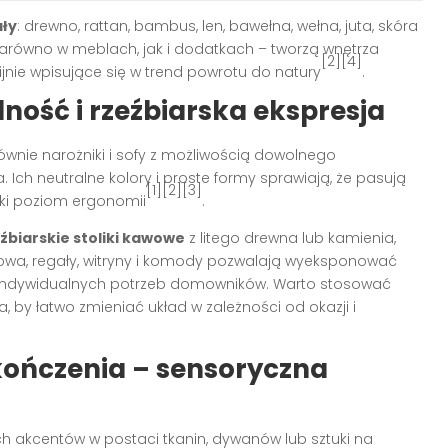
ały
: drewno, rattan, bambus, len, bawełna, wełna, juta, skóra
 zarówno w meblach, jak i dodatkach – tworzą wnętrza
[2][4]
nie wpisujące się w trend powrotu do natury
.
lność i rzeźbiarska ekspresja
ównie narożniki i sofy z możliwością dowolnego
 Ich neutralne kolory i proste formy sprawiają, że pasują
[1][2][3]
oki poziom ergonomii
.
źbiarskie stoliki kawowe
z litego drewna lub kamienia,
owa, regały, witryny i komody pozwalają wyeksponować
 indywidualnych potrzeb domowników. Warto stosować
, by łatwo zmieniać układ w zależności od okazji i
ykończenia – sensoryczna
ych akcentów w postaci tkanin, dywanów lub sztuki na