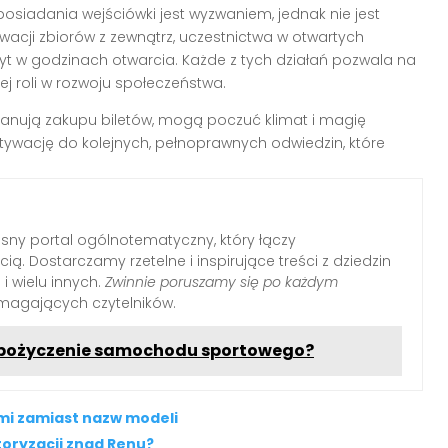
osiadania wejściówki jest wyzwaniem, jednak nie jest
wacji zbiorów z zewnątrz, uczestnictwa w otwartych
 w godzinach otwarcia. Każde z tych działań pozwala na
 jej roli w rozwoju społeczeństwa.
planują zakupu biletów, mogą poczuć klimat i magię
tywację do kolejnych, pełnoprawnych odwiedzin, które
ny portal ogólnotematyczny, który łączy
ią. Dostarczamy rzetelne i inspirujące treści z dziedzin
i i wielu innych.
Zwinnie poruszamy się po każdym
ymagających czytelników.
wypożyczenie samochodu sportowego?
i zamiast nazw modeli
oryzacji znad Renu?