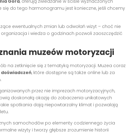
nia Góra
, oferują zwiedzanie w ściśle wyznaczonych
anie się do tego harmonogramu jest konieczne, jeśli chcemy
zące ewentualnych zmian lub odwołań wizyt – choć nie
a organizacja i wiedza o godzinach pozwoli zaoszczędzić
znania muzeów motoryzacji
ób na zetknięcie się z tematyką motoryzacji. Muzea coraz
 doświadczeń
, które dostępne są także online lub za
.
rganizowanych przez nie imprezach motoryzacyjnych,
anowią doskonałą okazję do zobaczenia unikatowych
akie spotkania dają niepowtarzalny klimat i pozwalają
etu.
cznych samochodów po elementy codziennego życia
rmalne wizyty i tworzy głębsze zrozumienie historii