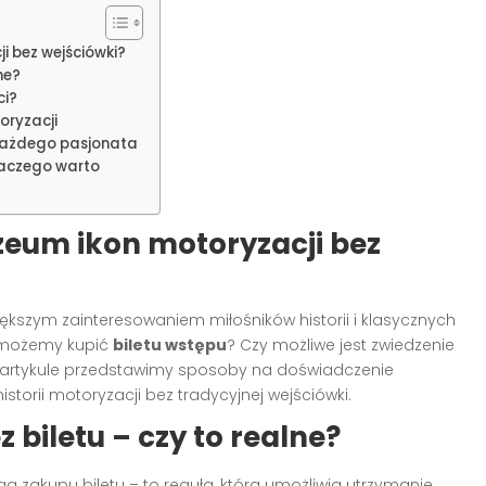
i bez wejściówki?
ne?
ci?
ryzacji
 każdego pasjonata
laczego warto
eum ikon motoryzacji bez
iększym zainteresowaniem miłośników historii i klasycznych
ie możemy kupić
biletu wstępu
? Czy możliwe jest zwiedzenie
m artykule przedstawimy sposoby na doświadczenie
istorii motoryzacji bez tradycyjnej wejściówki.
z biletu – czy to realne?
zakupu biletu – to reguła, która umożliwia utrzymanie