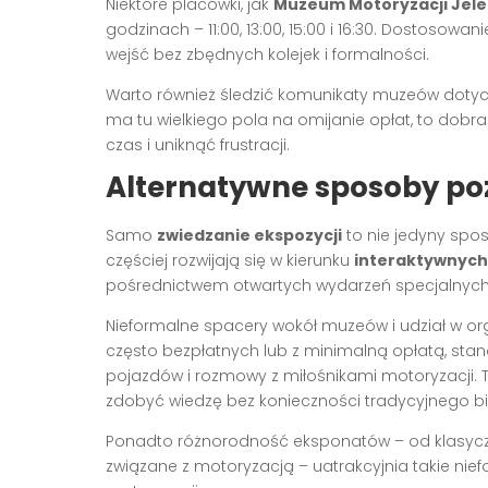
Niektóre placówki, jak
Muzeum Motoryzacji Jele
godzinach – 11:00, 13:00, 15:00 i 16:30. Dostosow
wejść bez zbędnych kolejek i formalności.
Warto również śledzić komunikaty muzeów dotyc
ma tu wielkiego pola na omijanie opłat, to dobr
czas i uniknąć frustracji.
Alternatywne sposoby po
Samo
zwiedzanie ekspozycji
to nie jedyny spos
częściej rozwijają się w kierunku
interaktywnych
pośrednictwem otwartych wydarzeń specjalnych
Nieformalne spacery wokół muzeów i udział w o
często bezpłatnych lub z minimalną opłatą, st
pojazdów i rozmowy z miłośnikami motoryzacji. T
zdobyć wiedzę bez konieczności tradycyjnego bil
Ponadto różnorodność eksponatów – od klasy
związane z motoryzacją – uatrakcyjnia takie niefo