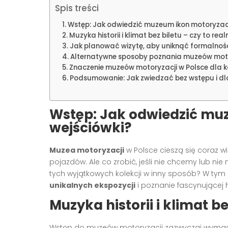
Spis treści
Wstęp: Jak odwiedzić muzeum ikon motoryzacj
Muzyka historii i klimat bez biletu – czy to real
Jak planować wizytę, aby uniknąć formalnoś
Alternatywne sposoby poznania muzeów moto
Znaczenie muzeów motoryzacji w Polsce dla
Podsumowanie: Jak zwiedzać bez wstępu i d
Wstęp: Jak odwiedzić muz
wejściówki?
Muzea motoryzacji
w Polsce cieszą się coraz w
pojazdów. Ale co zrobić, jeśli nie chcemy lub n
tych wyjątkowych kolekcji w inny sposób? W ty
unikalnych ekspozycji
i poznanie fascynującej h
Muzyka historii i klimat be
Wstęp do muzeów motoryzacji zazwyczaj wymaga 