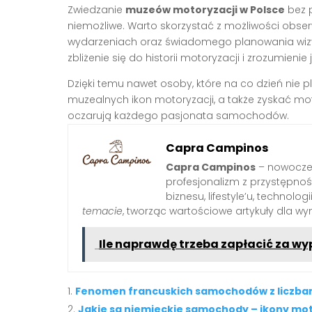
Zwiedzanie
muzeów motoryzacji w Polsce
bez p
niemożliwe. Warto skorzystać z możliwości obser
wydarzeniach oraz świadomego planowania wizyt
zbliżenie się do historii motoryzacji i zrozumienie
Dzięki temu nawet osoby, które na co dzień nie 
muzealnych ikon motoryzacji, a także zyskać mo
oczarują każdego pasjonata samochodów.
Capra Campinos
Capra Campinos
– nowoczes
profesjonalizm z przystępnośc
biznesu, lifestyle’u, technologi
temacie
, tworząc wartościowe artykuły dla w
Ile naprawdę trzeba zapłacić za 
Fenomen francuskich samochodów z liczbam
Jakie są niemieckie samochody – ikony mot