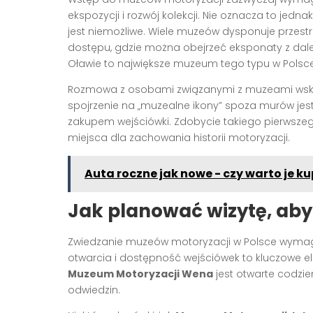
ekspozycji i rozwój kolekcji. Nie oznacza to jed
jest niemożliwe. Wiele muzeów dysponuje przest
dostępu, gdzie można obejrzeć eksponaty z dal
Oławie to największe muzeum tego typu w Polsce,
Rozmowa z osobami związanymi z muzeami wska
spojrzenie na „muzealne ikony” spoza murów jest
zakupem wejściówki. Zdobycie takiego pierwsze
miejsca dla zachowania historii motoryzacji.
Auta roczne jak nowe - czy warto je 
Jak planować wizytę, aby
Zwiedzanie muzeów motoryzacji w Polsce wymag
otwarcia i dostępność wejściówek to kluczowe e
Muzeum Motoryzacji Wena
jest otwarte codzie
odwiedzin.