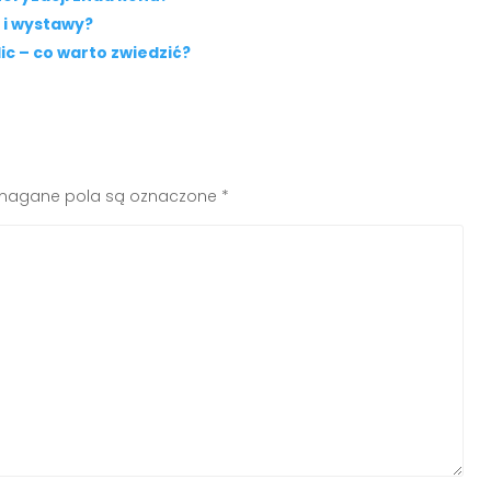
 i wystawy?
ic – co warto zwiedzić?
agane pola są oznaczone
*