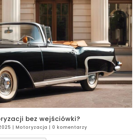
yzacji bez wejściówki?
 2025
|
Motoryzacja
|
0 komentarzy