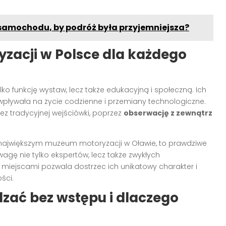
samochodu, by podróż była przyjemniejsza?
zacji w Polsce dla każdego
lko funkcję wystaw, lecz także edukacyjną i społeczną. Ich
 wpływała na życie codzienne i przemiany technologiczne.
ez tradycyjnej wejściówki, poprzez
obserwację z zewnątrz
e w największym muzeum motoryzacji w Oławie, to prawdziwe
wagę nie tylko ekspertów, lecz także zwykłych
 miejscami pozwala dostrzec ich unikatowy charakter i
ści.
zać bez wstępu i dlaczego