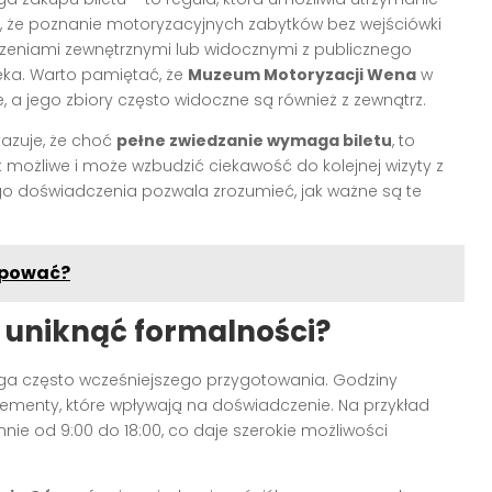
nak, że poznanie motoryzacyjnych zabytków bez wejściówki
rzeniami zewnętrznymi lub widocznymi z publicznego
eka. Warto pamiętać, że
Muzeum Motoryzacji Wena
w
 a jego zbiory często widoczne są również z zewnątrz.
zuje, że choć
pełne zwiedzanie wymaga biletu
, to
 możliwe i może wzbudzić ciekawość do kolejnej wizyty z
go doświadczenia pozwala zrozumieć, jak ważne są te
kupować?
 uniknąć formalności?
a często wcześniejszego przygotowania. Godziny
lementy, które wpływają na doświadczenie. Na przykład
nnie od 9:00 do 18:00, co daje szerokie możliwości