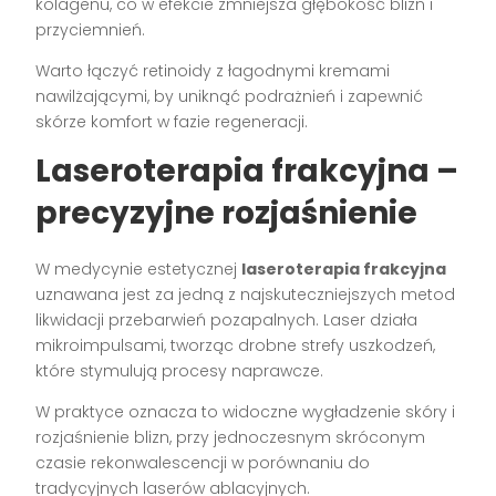
kolagenu, co w efekcie zmniejsza głębokość blizn i
przyciemnień.
Warto łączyć retinoidy z łagodnymi kremami
nawilżającymi, by uniknąć podrażnień i zapewnić
skórze komfort w fazie regeneracji.
Laseroterapia frakcyjna –
precyzyjne rozjaśnienie
W medycynie estetycznej
laseroterapia frakcyjna
uznawana jest za jedną z najskuteczniejszych metod
likwidacji przebarwień pozapalnych. Laser działa
mikroimpulsami, tworząc drobne strefy uszkodzeń,
które stymulują procesy naprawcze.
W praktyce oznacza to widoczne wygładzenie skóry i
rozjaśnienie blizn, przy jednoczesnym skróconym
czasie rekonwalescencji w porównaniu do
tradycyjnych laserów ablacyjnych.