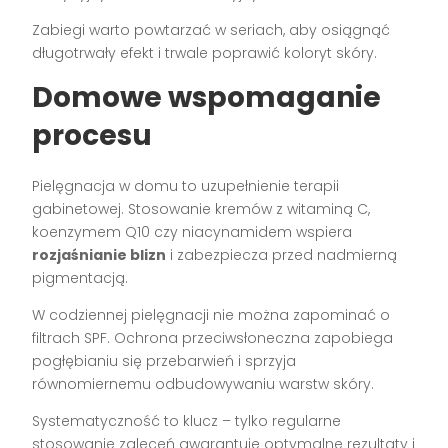
Zabiegi warto powtarzać w seriach, aby osiągnąć
długotrwały efekt i trwale poprawić koloryt skóry.
Domowe wspomaganie
procesu
Pielęgnacja w domu to uzupełnienie terapii
gabinetowej. Stosowanie kremów z witaminą C,
koenzymem Q10 czy niacynamidem wspiera
rozjaśnianie blizn
i zabezpiecza przed nadmierną
pigmentacją.
W codziennej pielęgnacji nie można zapominać o
filtrach SPF. Ochrona przeciwsłoneczna zapobiega
pogłębianiu się przebarwień i sprzyja
równomiernemu odbudowywaniu warstw skóry.
Systematyczność to klucz – tylko regularne
stosowanie zaleceń gwarantuje optymalne rezultaty i