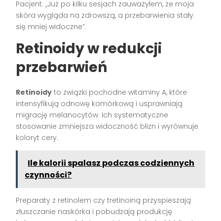
Pacjent: „Już po kilku sesjach zauważyłem, że moja
skóra wygląda na zdrowszą, a przebarwienia stały
się mniej widoczne”.
Retinoidy w redukcji
przebarwień
Retinoidy
to związki pochodne witaminy A, które
intensyfikują odnowę komórkową i usprawniają
migrację melanocytów. Ich systematyczne
stosowanie zmniejsza widoczność blizn i wyrównuje
koloryt cery.
Ile kalorii spalasz podczas codziennych
czynności?
Preparaty z retinolem czy tretinoiną przyspieszają
złuszczanie naskórka i pobudzają produkcję