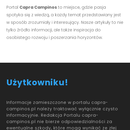
Portal
Capra Campinos
to miejsce, gdzie pasja
spotyka się z wiedzą, a każdy temat przedstawiany jest
w sposób zrozumiały i interesujący. Nasze artykuły to nie
tylko źródło informacji, ale także inspiracja do
osobistego rozwoju i poszerzania horyzontów.
Użytkowniku!
Informacje zamieszczone w portalu capra-
campinos.pl należy traktować wyłącznie czysto
informacyjnie. Redakcja Portalu capra-
campinos.pl nie bierze odpowiedzialności za
ewentualne szkody, które mogą wynikać ze złej