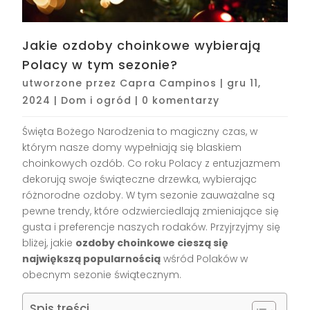
Jakie ozdoby choinkowe wybierają
Polacy w tym sezonie?
utworzone przez
Capra Campinos
|
gru 11,
2024
|
Dom i ogród
|
0 komentarzy
Święta Bożego Narodzenia to magiczny czas, w
którym nasze domy wypełniają się blaskiem
choinkowych ozdób. Co roku Polacy z entuzjazmem
dekorują swoje świąteczne drzewka, wybierając
różnorodne ozdoby. W tym sezonie zauważalne są
pewne trendy, które odzwierciedlają zmieniające się
gusta i preferencje naszych rodaków. Przyjrzyjmy się
bliżej, jakie
ozdoby choinkowe cieszą się
największą popularnością
wśród Polaków w
obecnym sezonie świątecznym.
Spis treści