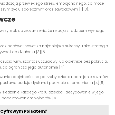
iadczają przewlekłego stresu emocjonalnego, co może
alszym życiu społecznym oraz zawodowym [1][3].
wcze
rwszy krok do zrozumienia, że relacja z rodzicem wymaga
rak pochwał nawet za najmniejsze sukcesy. Taka strategia
wacji do działania [3][5].
zucia winy, szantaż uczuciowy lub obietnice bez pokrycia.
a, co ogranicza jego autonomię [4].
anie obojętności na potrzeby dziecka, pomijanie rozmów
 postawa buduje dystans i poczucie osamotnienia [4][5].
, śledzenie każdego kroku dziecka i decydowanie w jego
ym podejmowaniem wyborów [4].
 z Cyfrowym Polsatem?