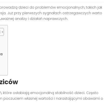
 prowadzą dzieci do problemów emocjonalnych, takich jak
presja. Już przy pierwszych sygnałach ostrzegawczych warto
uważnej analizy i działań naprawczych.
ka
dziców
 które osłabiają emocjonalną stabilność dzieci. Często
nym poczuciem własnej wartości i narastającymi obawami o