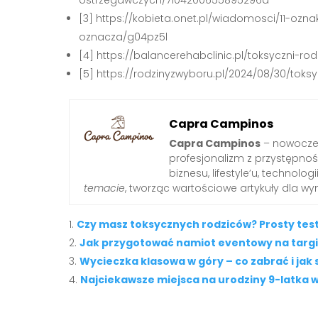
[3] https://kobieta.onet.pl/wiadomosci/11-ozn
oznacza/g04pz5l
[4] https://balancerehabclinic.pl/toksyczni-rod
[5] https://rodzinyzwyboru.pl/2024/08/30/tok
Capra Campinos
Capra Campinos
– nowoczes
profesjonalizm z przystępnośc
biznesu, lifestyle’u, technologi
temacie
, tworząc wartościowe artykuły dla w
Czy masz toksycznych rodziców? Prosty tes
Jak przygotować namiot eventowy na targi
Wycieczka klasowa w góry – co zabrać i jak
Najciekawsze miejsca na urodziny 9-latka w