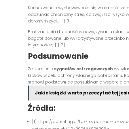
Konsekwencje wychowywania się w atmosferze ciąg
odczuwać chroniczny stres, co zwiększa ryzyko w
dorosłym życiu [1][3].
Brak zaufania i trudność w nawiązywaniu relacji 
bagatelizowane lub wykorzystywane przeciwko nim
intymnością [1][3].
Podsumowanie
Zrozumienie
sygnałów ostrzegawczych
wysyłan
kroków w celu ochrony własnego dobrostanu. Roz
stanowi podstawę do poszukiwania wsparcia ora
Jakie książki warto przeczytać tej jesi
Źródła:
[1] https://parenting.pl/tak-rozpoznasz-toks
ostrzegawczych/7104200655895296a