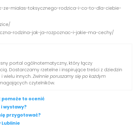
ak-ze-mialas-toksycznego-rodzica-i-co-to-dla-ciebie-
zice/
syczna-rodzina-jak-ja-rozpoznac-i-jakie-ma-cechy/
ny portal ogólnotematyczny, który łączy
ią. Dostarczamy rzetelne i inspirujące treści z dziedzin
i i wielu innych.
Zwinnie poruszamy się po każdym
ymagających czytelników.
t pomoże to ocenić
 i wystawy?
 się przygotować?
 Lublinie