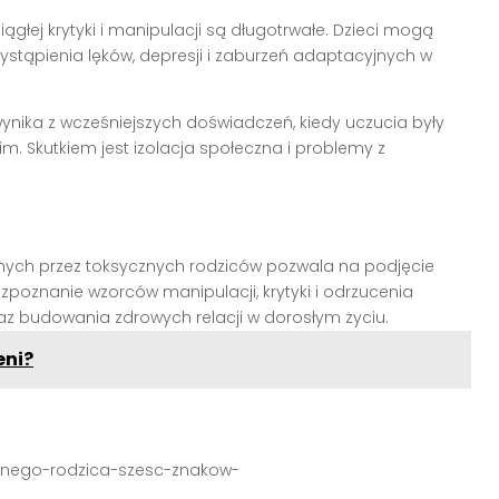
łej krytyki i manipulacji są długotrwałe. Dzieci mogą
ystąpienia lęków, depresji i zaburzeń adaptacyjnych w
wynika z wcześniejszych doświadczeń, kiedy uczucia były
. Skutkiem jest izolacja społeczna i problemy z
ych przez toksycznych rodziców pozwala na podjęcie
poznanie wzorców manipulacji, krytyki i odrzucenia
z budowania zdrowych relacji w dorosłym życiu.
eni?
ycznego-rodzica-szesc-znakow-