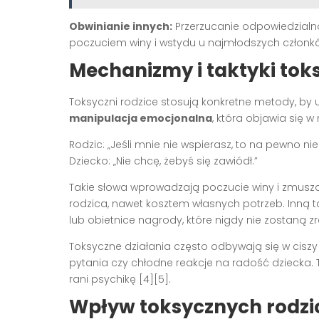
Obwinianie innych:
Przerzucanie odpowiedzialno
poczuciem winy i wstydu u najmłodszych członkó
Mechanizmy i taktyki tok
Toksyczni rodzice stosują konkretne metody, by u
manipulacja emocjonalna
, która objawia się w
Rodzic: „Jeśli mnie nie wspierasz, to na pewno nie 
Dziecko: „Nie chcę, żebyś się zawiódł.”
Takie słowa wprowadzają poczucie winy i zmus
rodzica, nawet kosztem własnych potrzeb. Inną 
lub obietnice nagrody, które nigdy nie zostaną zr
Toksyczne działania często odbywają się w cisz
pytania czy chłodne reakcje na radość dziecka.
rani psychikę [4][5].
Wpływ toksycznych rodzi