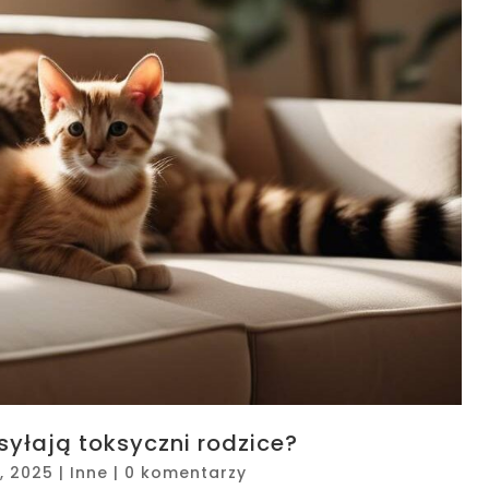
yłają toksyczni rodzice?
, 2025
|
Inne
|
0 komentarzy