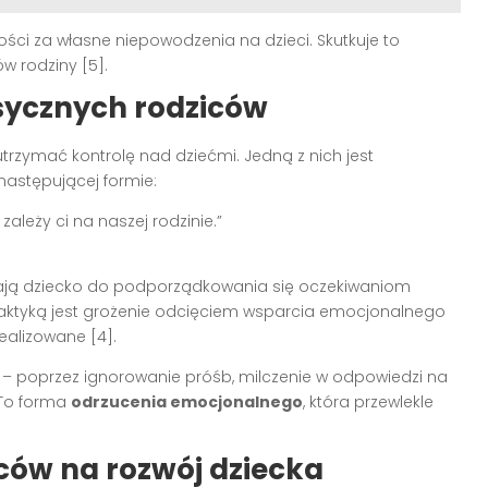
ści za własne niepowodzenia na dzieci. Skutkuje to
w rodziny [5].
sycznych rodziców
trzymać kontrolę nad dziećmi. Jedną z nich jest
 następującej formie:
zależy ci na naszej rodzinie.”
zają dziecko do podporządkowania się oczekiwaniom
taktyką jest grożenie odcięciem wsparcia emocjonalnego
ealizowane [4].
y – poprzez ignorowanie próśb, milczenie w odpowiedzi na
 To forma
odrzucenia emocjonalnego
, która przewlekle
ców na rozwój dziecka