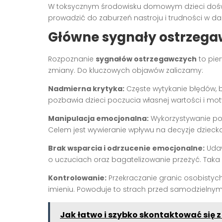
W toksycznym środowisku domowym dzieci dośw
prowadzić do zaburzeń nastroju i trudności w d
Główne sygnały ostrzega
Rozpoznanie
sygnałów ostrzegawczych
to pie
zmiany. Do kluczowych objawów zaliczamy:
Nadmierna krytyka:
Częste wytykanie błędów, b
pozbawia dzieci poczucia własnej wartości i moty
Manipulacja emocjonalna:
Wykorzystywanie poc
Celem jest wywieranie wpływu na decyzje dzieck
Brak wsparcia i odrzucenie emocjonalne:
Udaw
o uczuciach oraz bagatelizowanie przeżyć. Taka
Kontrolowanie:
Przekraczanie granic osobistych
imieniu. Powoduje to strach przed samodzieln
Jak łatwo i szybko skontaktować się