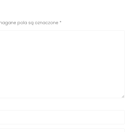
agane pola są oznaczone
*