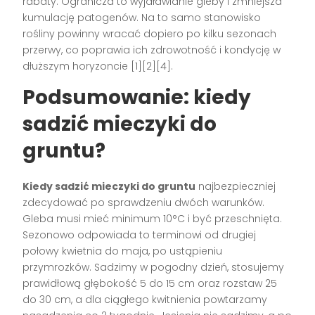
rabaty. Ogranicza to wyjaławianie gleby i zmniejsza
kumulację patogenów. Na to samo stanowisko
rośliny powinny wracać dopiero po kilku sezonach
przerwy, co poprawia ich zdrowotność i kondycję w
dłuższym horyzoncie [1][2][4].
Podsumowanie: kiedy
sadzić mieczyki do
gruntu?
Kiedy sadzić mieczyki do gruntu
najbezpieczniej
zdecydować po sprawdzeniu dwóch warunków.
Gleba musi mieć minimum 10°C i być przeschnięta.
Sezonowo odpowiada to terminowi od drugiej
połowy kwietnia do maja, po ustąpieniu
przymrozków. Sadzimy w pogodny dzień, stosujemy
prawidłową głębokość 5 do 15 cm oraz rozstaw 25
do 30 cm, a dla ciągłego kwitnienia powtarzamy