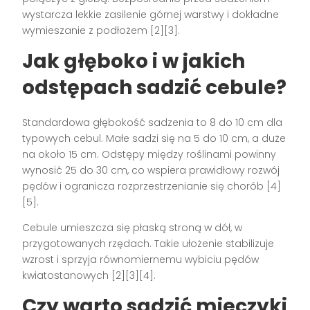
wystarcza lekkie zasilenie górnej warstwy i dokładne
wymieszanie z podłożem [2][3].
Jak głęboko i w jakich
odstępach sadzić cebule?
Standardowa głębokość sadzenia to 8 do 10 cm dla
typowych cebul. Małe sadzi się na 5 do 10 cm, a duże
na około 15 cm. Odstępy między roślinami powinny
wynosić 25 do 30 cm, co wspiera prawidłowy rozwój
pędów i ogranicza rozprzestrzenianie się chorób [4]
[5].
Cebule umieszcza się płaską stroną w dół, w
przygotowanych rzędach. Takie ułożenie stabilizuje
wzrost i sprzyja równomiernemu wybiciu pędów
kwiatostanowych [2][3][4].
Czy warto sadzić mieczyki