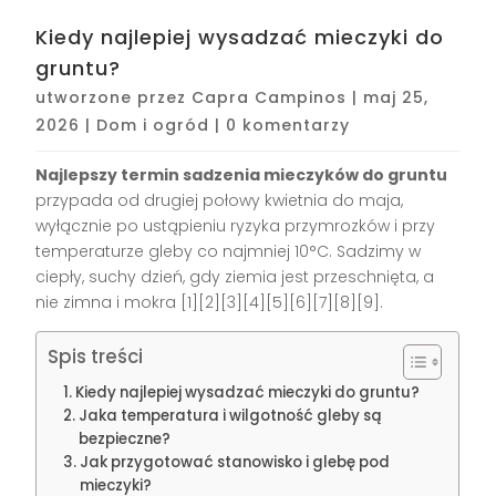
Kiedy najlepiej wysadzać mieczyki do
gruntu?
utworzone przez
Capra Campinos
|
maj 25,
2026
|
Dom i ogród
|
0 komentarzy
Najlepszy termin sadzenia mieczyków do gruntu
przypada od drugiej połowy kwietnia do maja,
wyłącznie po ustąpieniu ryzyka przymrozków i przy
temperaturze gleby co najmniej 10°C. Sadzimy w
ciepły, suchy dzień, gdy ziemia jest przeschnięta, a
nie zimna i mokra [1][2][3][4][5][6][7][8][9].
Spis treści
Kiedy najlepiej wysadzać mieczyki do gruntu?
Jaka temperatura i wilgotność gleby są
bezpieczne?
Jak przygotować stanowisko i glebę pod
mieczyki?