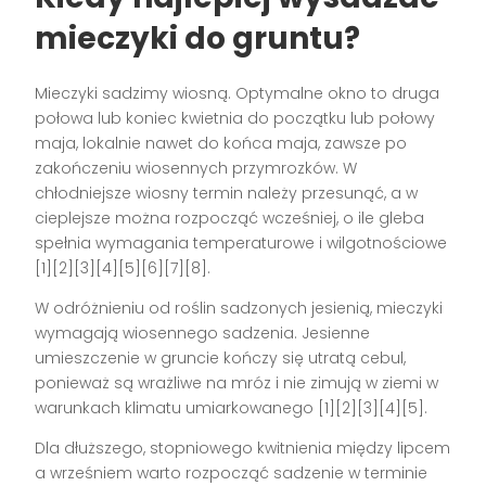
mieczyki do gruntu?
Mieczyki sadzimy wiosną. Optymalne okno to druga
połowa lub koniec kwietnia do początku lub połowy
maja, lokalnie nawet do końca maja, zawsze po
zakończeniu wiosennych przymrozków. W
chłodniejsze wiosny termin należy przesunąć, a w
cieplejsze można rozpocząć wcześniej, o ile gleba
spełnia wymagania temperaturowe i wilgotnościowe
[1][2][3][4][5][6][7][8].
W odróżnieniu od roślin sadzonych jesienią, mieczyki
wymagają wiosennego sadzenia. Jesienne
umieszczenie w gruncie kończy się utratą cebul,
ponieważ są wrażliwe na mróz i nie zimują w ziemi w
warunkach klimatu umiarkowanego [1][2][3][4][5].
Dla dłuższego, stopniowego kwitnienia między lipcem
a wrześniem warto rozpocząć sadzenie w terminie