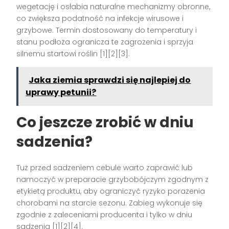
wegetację i osłabia naturalne mechanizmy obronne,
co zwiększa podatność na infekcje wirusowe i
grzybowe. Termin dostosowany do temperatury i
stanu podłoża ogranicza te zagrożenia i sprzyja
silnemu startowi roślin [1][2][3].
Jaka ziemia sprawdzi się najlepiej do
uprawy petunii?
Co jeszcze zrobić w dniu
sadzenia?
Tuż przed sadzeniem cebule warto zaprawić lub
namoczyć w preparacie grzybobójczym zgodnym z
etykietą produktu, aby ograniczyć ryzyko porażenia
chorobami na starcie sezonu. Zabieg wykonuje się
zgodnie z zaleceniami producenta i tylko w dniu
sadzenia [1][2][4].