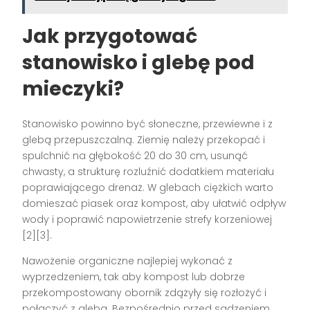
Jak przygotować
stanowisko i glebę pod
mieczyki?
Stanowisko powinno być słoneczne, przewiewne i z
glebą przepuszczalną. Ziemię należy przekopać i
spulchnić na głębokość 20 do 30 cm, usunąć
chwasty, a strukturę rozluźnić dodatkiem materiału
poprawiającego drenaż. W glebach ciężkich warto
domieszać piasek oraz kompost, aby ułatwić odpływ
wody i poprawić napowietrzenie strefy korzeniowej
[2][3].
Nawożenie organiczne najlepiej wykonać z
wyprzedzeniem, tak aby kompost lub dobrze
przekompostowany obornik zdążyły się rozłożyć i
połączyć z glebą. Bezpośrednio przed sadzeniem