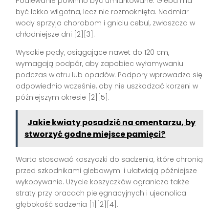
Podlewanie powinno być umiarkowane. Gleba ma
być lekko wilgotna, lecz nie rozmoknięta. Nadmiar
wody sprzyja chorobom i gniciu cebul, zwłaszcza w
chłodniejsze dni [2][3].
Wysokie pędy, osiągające nawet do 120 cm,
wymagają podpór, aby zapobiec wyłamywaniu
podczas wiatru lub opadów. Podpory wprowadza się
odpowiednio wcześnie, aby nie uszkadzać korzeni w
późniejszym okresie [2][5].
Jakie kwiaty posadzić na cmentarzu, by
stworzyć godne miejsce pamięci?
Warto stosować koszyczki do sadzenia, które chronią
przed szkodnikami glebowymi i ułatwiają późniejsze
wykopywanie. Użycie koszyczków ogranicza także
straty przy pracach pielęgnacyjnych i ujednolica
głębokość sadzenia [1][2][4].