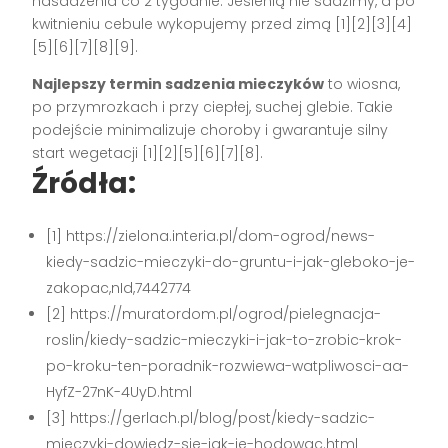
nasadzenia co 2 tygodnie. Jesienią nie sadzimy, a po
kwitnieniu cebule wykopujemy przed zimą [1][2][3][4]
[5][6][7][8][9].
Najlepszy termin sadzenia mieczyków
to wiosna,
po przymrozkach i przy ciepłej, suchej glebie. Takie
podejście minimalizuje choroby i gwarantuje silny
start wegetacji [1][2][5][6][7][8].
Źródła:
[1] https://zielona.interia.pl/dom-ogrod/news-
kiedy-sadzic-mieczyki-do-gruntu-i-jak-gleboko-je-
zakopac,nId,7442774
[2] https://muratordom.pl/ogrod/pielegnacja-
roslin/kiedy-sadzic-mieczyki-i-jak-to-zrobic-krok-
po-kroku-ten-poradnik-rozwiewa-watpliwosci-aa-
HyfZ-27nK-4UyD.html
[3] https://gerlach.pl/blog/post/kiedy-sadzic-
mieczyki-dowiedz-sie-jak-je-hodowac.html