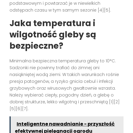
podstawowym i powtarzać je w niewielkich
odstępach czasu w tym samym sezonie [4][5].
Jaka temperatura i
wilgotność gleby są
bezpieczne?
Minimalna bezpieczna temperatura gleby to 10°C.
Sadzonki nie powinny trafiać do zimnej ani
nasiąkniętej wodą ziemi. W takich warunkach rośnie
presja patogenów, a ryzyko gnicia cebul i infekcji
grzybowych oraz wirusowych gwałtownie wzrasta.
Należy wybierać ciepły, pogodny dzień, a glebę o
dobrej strukturze, lekko wilgotną i przeschniętą [1][2]
[5][6][7].
Inteligentne nawadnianie - przyszłość
efektywnej pielęgnacji ogrodu