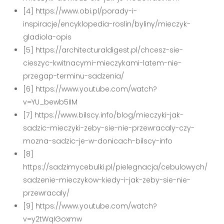
[4] https://www.obi.pl/porady-i-
inspiracje/encyklopedia-roslin/byliny/mieczyk-
gladiola-opis
[5] https://architecturaldigest.pl/chcesz-sie-
cieszyc-kwitnacymi-mieczykami-latem-nie-
przegap-terminu-sadzenia/
[6] https://www.youtube.com/watch?
v=YU_bewb5IIM
[7] https://www.bilscy.info/blog/mieczyki-jak-
sadzic-mieczyki-zeby-sie-nie-przewracaly-czy-
mozna-sadzic-je-w-donicach-bilscy-info
[8]
https://sadzimycebulki.pl/pielegnacja/cebulowych/
sadzenie-mieczykow-kiedy-i-jak-zeby-sie-nie-
przewracaly/
[9] https://www.youtube.com/watch?
v=y2tWqIGoxmw