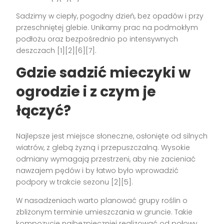
Sadzimy w ciepły, pogodny dzień, bez opadów i przy
przeschniętej glebie. Unikamy prac na podmokłym
podłożu oraz bezpośrednio po intensywnych
deszczach [1][2][6][7].
Gdzie sadzić mieczyki w
ogrodzie i z czym je
łączyć?
Najlepsze jest miejsce słoneczne, osłonięte od silnych
wiatrów, z glebą żyzną i przepuszczalną. Wysokie
odmiany wymagają przestrzeni, aby nie zacieniać
nawzajem pędów i by łatwo było wprowadzić
podpory w trakcie sezonu [2][5].
W nasadzeniach warto planować grupy roślin o
zbliżonym terminie umieszczania w gruncie. Takie
kompozycje najbezpieczniej realizować od połowy