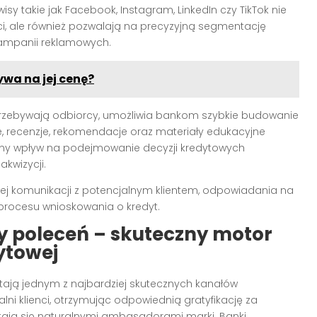
y takie jak Facebook, Instagram, LinkedIn czy TikTok nie
ści, ale również pozwalają na precyzyjną segmentację
ampanii reklamowych.
ywa na jej cenę?
przebywają odbiorcy, umożliwia bankom szybkie budowanie
e, recenzje, rekomendacje oraz materiały edukacyjne
alny wpływ na podejmowanie decyzji kredytowych
akwizycji.
j komunikacji z potencjalnym klientem, odpowiadania na
procesu wnioskowania o kredyt.
 poleceń – skuteczny motor
ytowej
ają jednym z najbardziej skutecznych kanałów
ni klienci, otrzymując odpowiednią gratyfikację za
stają się naturalnymi ambasadorami marki. Banki