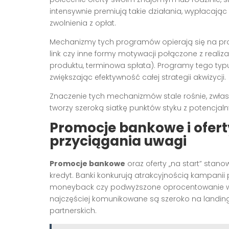
intensywnie premiują takie działania, wypłacając
zwolnienia z opłat.
Mechanizmy tych programów opierają się na pros
link czy inne formy motywacji połączone z realiz
produktu, terminowa spłata). Programy tego typ
zwiększając efektywność całej strategii akwizycji.
Znaczenie tych mechanizmów stale rośnie, zwłaszc
tworzy szeroką siatkę punktów styku z potencjal
Promocje bankowe i oferty
przyciągania uwagi
Promocje bankowe
oraz oferty „na start” stano
kredyt. Banki konkurują atrakcyjnością kampani
moneyback czy podwyższone oprocentowanie w za
najczęściej komunikowane są szeroko na landin
partnerskich.