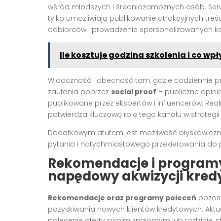
wśród młodszych i średniozamożnych osób. Serwis
tylko umożliwiają publikowanie atrakcyjnych tre
odbiorców i prowadzenie spersonalizowanych k
Ile kosztuje godzina szkolenia i co wpł
Widoczność i obecność tam, gdzie codziennie 
zaufania poprzez
social proof
– publiczne opini
publikowane przez ekspertów i influencerów. Re
potwierdza kluczową rolę tego kanału w strategii 
Dodatkowym atutem jest możliwość błyskawiczne
pytania i natychmiastowego przekierowania do 
Rekomendacje i programy
napędowy akwizycji kred
Rekomendacje oraz programy poleceń
pozost
pozyskiwania nowych klientów kredytowych. Aktual
polecenie oferty swoim znajomym lub rodzinie, 