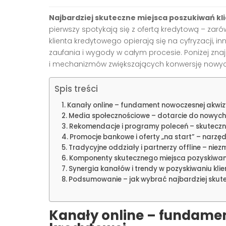
Najbardziej skuteczne miejsca poszukiwań kl
pierwszy spotykają się z ofertą kredytową – zarów
klienta kredytowego opierają się na cyfryzacji
zaufania i wygody w całym procesie. Poniżej zna
i mechanizmów zwiększających konwersję nowyc
Spis treści
Kanały online – fundament nowoczesnej akwizy
Media społecznościowe – dotarcie do nowyc
Rekomendacje i programy poleceń – skuteczn
Promocje bankowe i oferty „na start” – narzę
Tradycyjne oddziały i partnerzy offline – nie
Komponenty skutecznego miejsca pozyskiwan
Synergia kanałów i trendy w pozyskiwaniu kl
Podsumowanie – jak wybrać najbardziej skute
Kanały online – fundamen