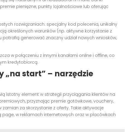
 premie pieniężne, punkty lojalnościowe lub oferując
tych rozwiązaniach: specjalny kod polecenia, unikalny
acją określonych warunków (np. aktywne korzystanie z
u potrafią generować znaczny udział nowych wniosków,
za w połączeniu z innymi kanałami online i offline, co
nym kredytobiorcą.
 „na start” – narzędzie
wią istotny element w strategii przyciągania klientów na
i premiowych, przyznając premie gotówkowe, vouchery,
mian za skorzystanie z oferty. Takie aktywacje
g page, w reklamach internetowych oraz w placówkach