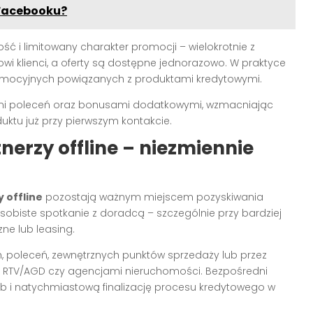
 Facebooku?
ć i limitowany charakter promocji – wielokrotnie z
i klienci, a oferty są dostępne jednorazowo. W praktyce
romocyjnych powiązanych z produktami kredytowymi.
ami poleceń oraz bonusami dodatkowymi, wzmacniając
uktu już przy pierwszym kontakcie.
nerzy offline – niezmiennie
y offline
pozostają ważnym miejscem pozyskiwania
 osobiste spotkanie z doradcą – szczególnie przy bardziej
ne lub leasing.
ch, poleceń, zewnętrznych punktów sprzedaży lub przez
 RTV/AGD czy agencjami nieruchomości. Bezpośredni
b i natychmiastową finalizację procesu kredytowego w