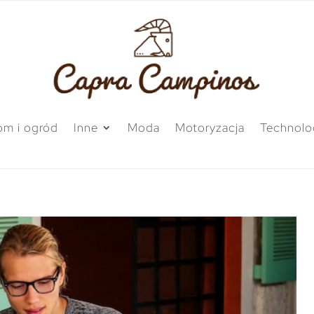
m i ogród
Inne
Moda
Motoryzacja
Technolo