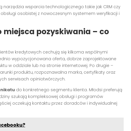
są narzędzia wsparcia technologicznego takie jak CRM czy
 obsługi osobistej z nowoczesnym systemem weryfikacji i
miejsca pozyskiwania – co
lientów kredytowych cechują się kilkoma wspólnymi
ednio wypozycjonowana oferta, dobrze zaprojektowane
u w oddziale lub na stronie internetowej. Po drugie –
arunki produktu, rozpoznawalna marka, certyfikaty oraz
ych serwisach opiniotwórczych.
nikatu
do konkretnego segmentu klienta. Młodsi preferują
rodziny szukają kompleksowej obsługi i programów
ęściej oczekują kontaktu przez doradców i indywidualnej
Facebooku?