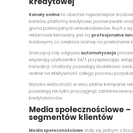
kredytowej
Kanały online
to obecnie najważniejsze środowis
banków, platformy kredytowe, porównywarki oraz
grona potencjalnych wnioskodawców. Ruch z wys
reklamowe kierowany jest na
profesjonalne lan
leadowymi, co zwiększa szansę na przekonanie kl
Znaczącą rolę odgrywa
automatyzacja
procesu
wspierają użytkownika 24/7, przyspieszając wst
transakcji. Chatboty pozwalają dodatkowo zredu
realnie na efektywność całego procesu pozyskan
Wysoka widoczność w sieci, płatne kampanie re
pozwalają nie tylko przyciągnąć zainteresowanyc
kredytobiorców.
Media społecznościowe –
segmentów klientów
Media społecznościowe
stały się jednym z klu