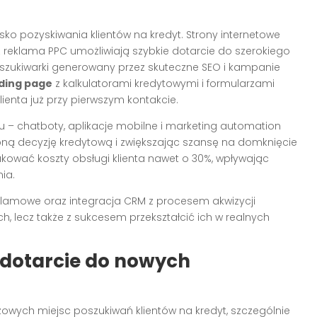
ko pozyskiwania klientów na kredyt. Strony internetowe
 reklama PPC umożliwiają szybkie dotarcie do szerokiego
zukiwarki generowany przez skuteczne SEO i kampanie
ding page
z kalkulatorami kredytowymi i formularzami
ienta już przy pierwszym kontakcie.
 – chatboty, aplikacje mobilne i marketing automation
ępną decyzję kredytową i zwiększając szansę na domknięcie
kować koszty obsługi klienta nawet o 30%, wpływając
ia.
klamowe oraz integracja CRM z procesem akwizycji
h, lecz także z sukcesem przekształcić ich w realnych
 dotarcie do nowych
czowych miejsc poszukiwań klientów na kredyt, szczególnie