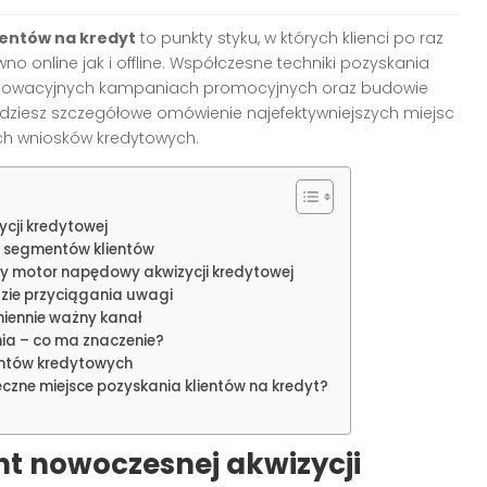
ientów na kredyt
to punkty styku, w których klienci po raz
no online jak i offline. Współczesne techniki pozyskania
, innowacyjnych kampaniach promocyjnych oraz budowie
jdziesz szczegółowe omówienie najefektywniejszych miejsc
h wniosków kredytowych.
cji kredytowej
h segmentów klientów
y motor napędowy akwizycji kredytowej
dzie przyciągania uwagi
zmiennie ważny kanał
ia – co ma znaczenie?
ientów kredytowych
czne miejsce pozyskania klientów na kredyt?
t nowoczesnej akwizycji