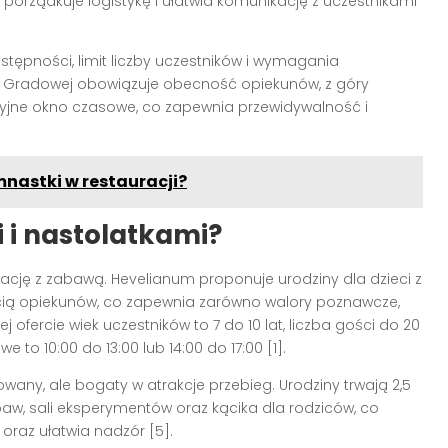
orządkuje logistykę i ułatwia komunikację z uczestnikami
stępności, limit liczby uczestników i wymagania
e Gradowej obowiązuje obecność opiekunów, z góry
yzyjne okno czasowe, co zapewnia przewidywalność i
nastki w restauracji?
 i nastolatkami?
ję z zabawą. Hevelianum proponuje urodziny dla dzieci z
ą opiekunów, co zapewnia zarówno walory poznawcze,
ej ofercie wiek uczestników to 7 do 10 lat, liczba gości do 20
 to 10:00 do 13:00 lub 14:00 do 17:00 [1].
any, ale bogaty w atrakcje przebieg. Urodziny trwają 2,5
baw, sali eksperymentów oraz kącika dla rodziców, co
 oraz ułatwia nadzór [5].