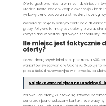
Oferta gastronomiczna w innych dzielnicach ró
urodzin. Restauracja w Zaspie akcentuje klimat i
rynkowy trend budowania atmosfery i obsługi wyd
Wybierając między ścisłym centrum a dzielnicami
grupy. Aktywne formaty czy obiekty o wyrazist
korzyściami w postaci gotowych scenariuszy i zap
Ile miejsc jest faktycznie
oferty?
Liczba dostępnych lokalizacji przekracza 500, c
wariantów świętowania w Gdańsku. Skutkuje to n
proste ścieżki rezerwacyjne w internecie, co ułatw
Najciekawsze miejsca na urodziny 9-la
Porównując oferty, kluczowe są sztywne parametry
cena oraz jasno wskazany kontakt rezerwacyjny