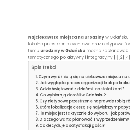
Najciekawsze miejsca na urodziny
w Gdańsku ob
lokalne przestrzenie eventowe oraz nietypowe fo
temu
urodziny w Gdańsku
można zaplanować dla
tematycznego po aktywny i integracyjny [1][2][4][
Spis treści
Czym wyróżniają się najciekawsze miejsca na
Jak wygląda proces organizacji krok po kroku
Gdzie świętować z dziećmi i nastolatkami?
Co wybierają dorośli w Gdańsku?
Czy nietypowe przestrzenie naprawdę robią r
Które lokalizacje cieszą się największym pop
Ile miejsc jest faktycznie do wyboru i jak por
Dlaczego warto planować z wyprzedzeniem?
Co decyduje o satysfakcji gości?