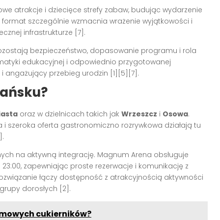
we atrakcje i dziecięce strefy zabaw, budując wydarzenie
 format szczególnie wzmacnia wrażenie wyjątkowości i
znej infrastrukturze [7].
zostają bezpieczeństwo, dopasowanie programu i rola
ematyki edukacyjnej i odpowiednio przygotowanej
i angażujący przebieg urodzin [1][5][7].
dańsku?
iasta
oraz w dzielnicach takich jak
Wrzeszcz
i
Osowa
.
i szeroka oferta gastronomiczno rozrywkowa działają tu
].
nych na aktywną integrację. Magnum Arena obsługuje
o 23:00, zapewniając proste rezerwacje i komunikację z
ozwiązanie łączy dostępność z atrakcyjnością aktywności
 grupy dorosłych [2].
domowych cukierników?