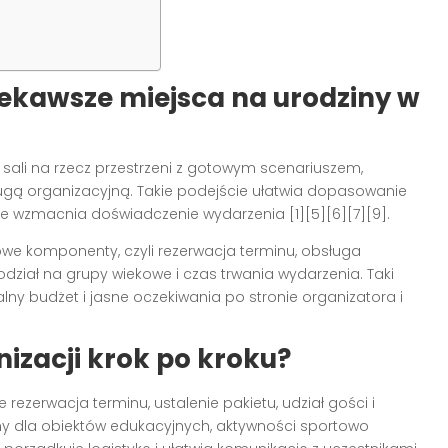
iekawsze miejsca na urodziny w
ali na rzecz przestrzeni z gotowym scenariuszem,
ługą organizacyjną. Takie podejście ułatwia dopasowanie
ie wzmacnia doświadczenie wydarzenia [1][5][6][7][9].
owe komponenty, czyli rezerwacja terminu, obsługa
podział na grupy wiekowe i czas trwania wydarzenia. Taki
lny budżet i jasne oczekiwania po stronie organizatora i
izacji krok po kroku?
rezerwacja terminu, ustalenie pakietu, udział gości i
ny dla obiektów edukacyjnych, aktywności sportowo