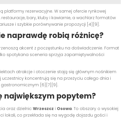
ją platformy rezerwacyjne. W samej ofercie rynkowej
restauracje, bary, kluby i kawiarnie, a wachlarz formatów
iusze i szybkie porównywanie propozycji [4][9].
ie naprawdę robią różnicę?
 przenoszą akcent z poczęstunku na doświadczenie. Format
adko spotykana sceneria sprzyja zapamiętywalności
iektach atrakcje i otoczenie stają się głównym nośnikiem
j uczestnicy koncentrują się na przeżyciu całego dnia i
e gastronomicznym [6][7][9].
się największym popytem?
cia oraz dzielnic
Wrzeszcz
i
Osowa
. To obszary o wysokiej
i lokali, co przekłada się na wygodę dojazdu gości i