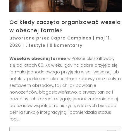
Od kiedy zaczęto organizować wesela
w obecnej formie?
utworzone przez
Capra Campinos
|
maj 11,
2026
|
Lifestyle
|
0 komentarzy
Wesela w obecnej formie
w Polsce ukształtowały
się po latach 60. XX wieku, gdy na dobre przyjęła się
formuła jednodniowego przyjęcia w sali weselnej lub
hotelu z parkietem jako centrum zabawy oraz stałym
zestawem obrzędów, takich jak powitanie
nowożeńców, błogosławieństwo, pierwszy taniec i
oczepiny. Ich korzenie sięgają jednak znacznie dalej,
do czasów wspólnot rolniczych, w których biesiada
pełniła funkcję integracyjną i potwierdzała status
rodu.