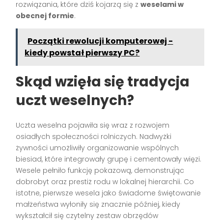
rozwiązania, które dziś kojarzą się z
weselami w
obecnej formie
.
Początki rewolucji komputerowej -
kiedy powstał pierwszy PC?
Skąd wzięła się tradycja
uczt weselnych?
Uczta weselna pojawiła się wraz z rozwojem
osiadłych społeczności rolniczych. Nadwyżki
żywności umożliwiły organizowanie wspólnych
biesiad, które integrowały grupę i cementowały więzi.
Wesele pełniło funkcję pokazową, demonstrując
dobrobyt oraz prestiż rodu w lokalnej hierarchii. Co
istotne, pierwsze wesela jako świadome świętowanie
małżeństwa wyłoniły się znacznie później, kiedy
wykształcił się czytelny zestaw obrzędów