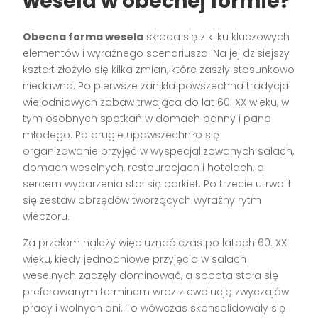
wesela w obecnej formie?
Obecna forma wesela
składa się z kilku kluczowych
elementów i wyraźnego scenariusza. Na jej dzisiejszy
kształt złożyło się kilka zmian, które zaszły stosunkowo
niedawno. Po pierwsze zanikła powszechna tradycja
wielodniowych zabaw trwająca do lat 60. XX wieku, w
tym osobnych spotkań w domach panny i pana
młodego. Po drugie upowszechniło się
organizowanie przyjęć w wyspecjalizowanych salach,
domach weselnych, restauracjach i hotelach, a
sercem wydarzenia stał się parkiet. Po trzecie utrwalił
się zestaw obrzędów tworzących wyraźny rytm
wieczoru.
Za przełom należy więc uznać czas po latach 60. XX
wieku, kiedy jednodniowe przyjęcia w salach
weselnych zaczęły dominować, a sobota stała się
preferowanym terminem wraz z ewolucją zwyczajów
pracy i wolnych dni. To wówczas skonsolidowały się