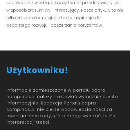
spotyka się z wiedzą, a każdy temat przedstawiany jest
w sposób zrozumiały i interesujący. Nasze artykuły to nie
tylko źródło informacji, ale także inspiracja do
osobistego rozwoju i poszerzania horyzontów.
Użytkowniku!
Informacje zamieszczone w portalu capra-
campinos.pl należy traktować wyłącznie czysto
informacyjnie. Redakcja Portalu capra-
campinos.pl nie bierze odpowiedzialności za
ewentualne szkody, które mogą wynikać ze złej
interpretacji treści.