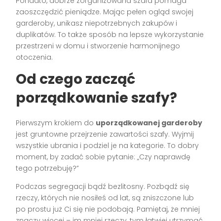
Ponadto, dobrze zorganizowana szafa pomaga
zaoszczędzić pieniądze. Mając pełen ogląd swojej
garderoby, unikasz niepotrzebnych zakupów i
duplikatów. To także sposób na lepsze wykorzystanie
przestrzeni w domu i stworzenie harmonijnego
otoczenia.
Od czego zacząć
porządkowanie szafy?
Pierwszym krokiem do
uporządkowanej garderoby
jest gruntowne przejrzenie zawartości szafy. Wyjmij
wszystkie ubrania i podziel je na kategorie. To dobry
moment, by zadać sobie pytanie: „Czy naprawdę
tego potrzebuję?”
Podczas segregacji bądź bezlitosny. Pozbądź się
rzeczy, których nie nosiłeś od lat, są zniszczone lub
po prostu już Ci się nie podobają. Pamiętaj, że mniej
znaczy więcej – im mniej rzeczy, tym łatwiej utrzymać