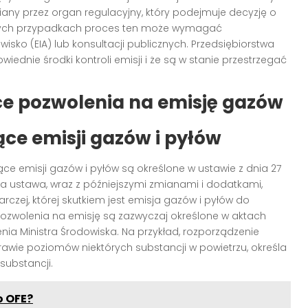
iany przez organ regulacyjny, który podejmuje decyzję o
tórych przypadkach proces ten może wymagać
ko (EIA) lub konsultacji publicznych. Przedsiębiorstwa
dnie środki kontroli emisji i że są w stanie przestrzegać
ce pozwolenia na emisję gazów
ce emisji gazów i pyłów
e emisji gazów i pyłów są określone w ustawie z dnia 27
Ta ustawa, wraz z późniejszymi zmianami i dodatkami,
zej, której skutkiem jest emisja gazów i pyłów do
zwolenia na emisję są zazwyczaj określone w aktach
ia Ministra Środowiska. Na przykład, rozporządzenie
sprawie poziomów niektórych substancji w powietrzu, określa
substancji.
o OFE?