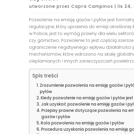
utworzone przez
Capra Campinos
|
lis 24,
Pozwolenie na emisję gazów i pyłów jest for
regulacyjne, który uprawnia do emisji określonej 
w Polsce, jest to wymóg prawny dla wielu sektor
czy górnictwo. Pozwolenie to jest częścią szer
ograniczenie negatywnego wpływu działalności p
mechanizmów, które wdrożono na skalę globaln
cieplarnianych i innych zanieczyszczeń powietrza
Spis treści
Zrozumienie pozwolenia na emisję gazów i pył
pyłów
Kiedy pozwolenie na emisję gazów i pyłów je
Jak uzyskać pozwolenie na emisję gazów i py
Przepisy prawne dotyczące pozwolenia na emi
gazów i pyłów
Rola pozwolenia na emisję gazów i pyłów
Procedura uzyskania pozwolenia na emisję g