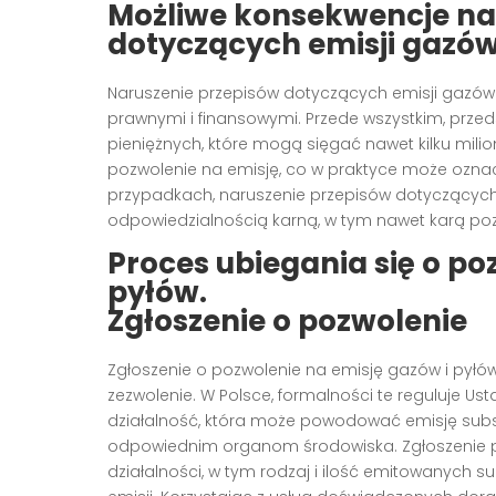
Możliwe konsekwencje na
dotyczących emisji gazów
Naruszenie przepisów dotyczących emisji gazó
prawnymi i finansowymi. Przede wszystkim, prze
pieniężnych, które mogą sięgać nawet kilku mili
pozwolenie na emisję, co w praktyce może oznac
przypadkach, naruszenie przepisów dotyczących
odpowiedzialnością karną, w tym nawet karą po
Proces ubiegania się o po
pyłów.
Zgłoszenie o pozwolenie
Zgłoszenie o pozwolenie na emisję gazów i pyłów
zezwolenie. W Polsce, formalności te reguluje U
działalność, która może powodować emisję subst
odpowiednim organom środowiska. Zgłoszenie p
działalności, w tym rodzaj i ilość emitowanych s