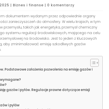
 2025
|
Biznes i finanse
|
0 komentarzy
malnym dokumentem wydanym przez odpowiednie organy
ilości zanieczyszczeń do atmosfery. W wielu krajach, w tym
ów przemysłu, takich jak energetyka, przemysł chemiczny
szego systemu regulacji środowiskowych, mającego na celu
rzemysłowej na środowisko. Jest to jeden z kluczowych
ą, aby zminimalizować emisję szkodliwych gazów
.
ów. Podstawowe założenia pozwolenia na emisję gazów i
st wymagane?
łów?
sję gazów i pyłów. Regulacje prawne dotyczące emisji
azów i pyłów