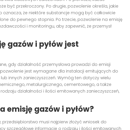
może być przekroczony. Po drugie, pozwolenie określa, jakie
 oznacza, że niektóre substancje mogą być całkowicie
ne do pewnego stopnia. Po trzecie, pozwolenie na emisję
zdawczości i monitoringu, aby zapewnić, że przemysł
ę gazów i pyłów jest
ne, gdy działalność przemysłowa prowadzi do emisji
, pozwolenie jest wymagane dla instalacji emitujących do
h lub innych zanieczyszczeń. Wymóg ten dotyczy wielu
 chemicznego, metalurgicznego, cementowego, a także
rodzaju działalności i ilości emitowanych zanieczyszczeń,
a emisję gazów i pyłów?
, przedsiębiorstwo musi najpierw złożyć wniosek do
y szczegółowe informacje o rodzaju i ilości emitowanych