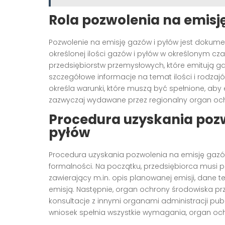
Rola pozwolenia na emisj
Pozwolenie na emisję gazów i pyłów jest dokum
określonej ilości gazów i pyłów w określonym cz
przedsiębiorstw przemysłowych, które emitują ga
szczegółowe informacje na temat ilości i rodza
określa warunki, które muszą być spełnione, aby
zazwyczaj wydawane przez regionalny organ ochr
Procedura uzyskania pozw
pyłów
Procedura uzyskania pozwolenia na emisję gazów
formalności. Na początku, przedsiębiorca musi 
zawierający m.in. opis planowanej emisji, dane 
emisją. Następnie, organ ochrony środowiska 
konsultacje z innymi organami administracji publi
wniosek spełnia wszystkie wymagania, organ oc