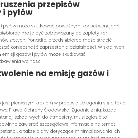
ruszenia przepisów
 i pyłów
w i pyłów może skutkować poważnymi konsekwencjami
dsiębiorca może być zobowiązany do zapłaty kar
onów złotych. Ponadto, przedsiębiorca może stracić
zać konieczność zaprzestania działalności. W skrajnych
 emisji gazów i pyłów może skutkować
zbawienia wolności.
zwolenie na emisję gazów i
 jest pierwszym krokiem w procesie ubiegania się o takie
stawa Prawo Ochrony Środowiska. Zgodnie z nią, każda
ancji szkodliwych do atmosfery, musi zgłosić to
owinno zawierać szczegółowe informacje na temat
ubstancji, a także plany dotyczące minimalizowania ich