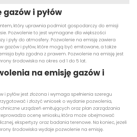
ę gazów i pyłów
entem, który uprawnia podmiot gospodarczy do emisji
asie. Pozwolenie to jest wymagane dla większości
zy i pyły do atmosfery. Pozwolenie na emisję zawiera
jów gazów i pyłów, które mogą być emitowane, a także
 emisja była zgodna z prawem. Pozwolenie na emisję jest
ony środowiska na okres od 1 do 5 lat.
olenia na emisję gazów i
 i pyłów jest złożona i wymaga spełnienia szeregu
przygotować i złożyć wniosek o wydanie pozwolenia,
techniczne urządzeń emitujących oraz plan zarządzania
przeprowadza ocenę wniosku, która może obejmować
cznej, ekspertyzy oraz badania terenowe. Na koniec, jeżeli
hrony środowiska wydaje pozwolenie na emisję.