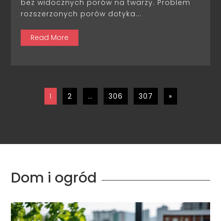
bez widocznych porów na twarzy. Problem
rozszerzonych porów dotyka...
Read More
1
2
…
306
307
»
Dom i ogród