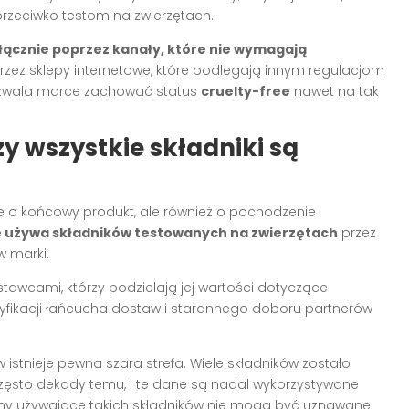
przeciwko testom na zwierzętach.
łącznie poprzez kanały, które nie wymagają
zez sklepy internetowe, które podlegają innym regulacjom
pozwala marce zachować status
cruelty-free
nawet na tak
y wszystkie składniki są
nie o końcowy produkt, ale również o pochodzenie
e używa składników testowanych na zwierzętach
przez
w marki.
stawcami, którzy podzielają jej wartości dotyczące
yfikacji łańcucha dostaw i starannego doboru partnerów
istnieje pewna szara strefa. Wiele składników zostało
często dekady temu, i te dane są nadal wykorzystywane
irmy używające takich składników nie mogą być uznawane