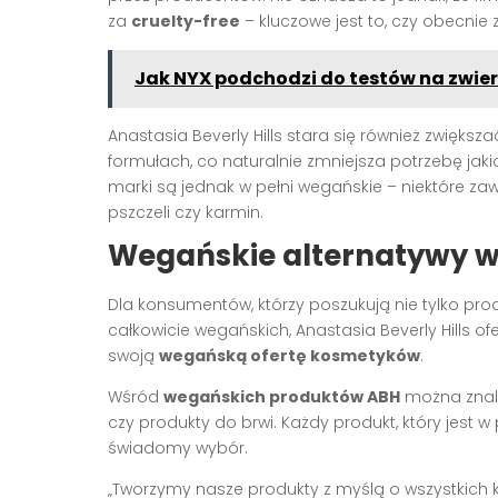
za
cruelty-free
– kluczowe jest to, czy obecnie 
Jak NYX podchodzi do testów na zwie
Anastasia Beverly Hills stara się również zwiększa
formułach, co naturalnie zmniejsza potrzebę jaki
marki są jednak w pełni wegańskie – niektóre zaw
pszczeli czy karmin.
Wegańskie alternatywy w o
Dla konsumentów, którzy poszukują nie tylko pr
całkowicie wegańskich, Anastasia Beverly Hills o
swoją
wegańską ofertę kosmetyków
.
Wśród
wegańskich produktów ABH
można znale
czy produkty do brwi. Każdy produkt, który jest 
świadomy wybór.
„Tworzymy nasze produkty z myślą o wszystkich k