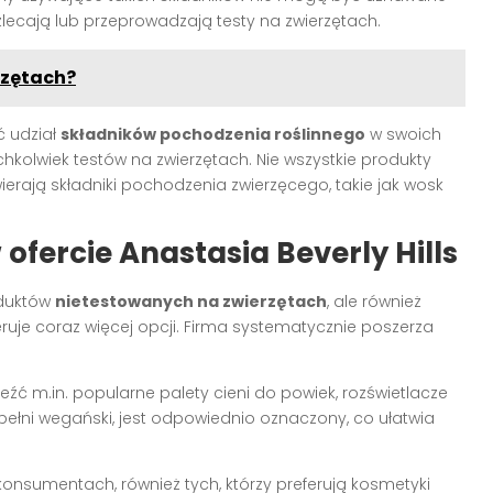
zlecają lub przeprowadzają testy na zwierzętach.
rzętach?
ć udział
składników pochodzenia roślinnego
w swoich
chkolwiek testów na zwierzętach. Nie wszystkie produkty
ierają składniki pochodzenia zwierzęcego, takie jak wosk
fercie Anastasia Beverly Hills
oduktów
nietestowanych na zwierzętach
, ale również
feruje coraz więcej opcji. Firma systematycznie poszerza
źć m.in. popularne palety cieni do powiek, rozświetlacze
w pełni wegański, jest odpowiednio oznaczony, co ułatwia
onsumentach, również tych, którzy preferują kosmetyki