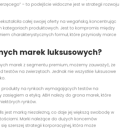
rzęcego” – to podejście widoczne jest w strategii rozwoju
zekształciła całej swojej oferty na wegańską, koncentrując
ych kategoriach produktowych. Jest to kompromis między
iem charakterystycznych formuł, które przyniosły marce
nnych marek luksusowych?
 innych marek z segmentu premium, możemy zauważyć, że
d testów na zwierzętach. Jednak nie wszystkie luksusowe
ko.
e produkty na rynkach wymagających testów na
 zasięgiem a etyką. ABH należy do grona marek, które
niektórych rynków.
lls jest marką niezależną, co daje jej większą swobodę w
tościami. Marki należące do dużych koncernów
 szerszej strategii korporacyjnej, która może