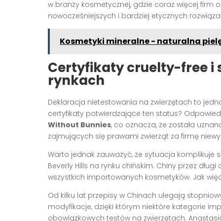
w branży kosmetycznej, gdzie coraz więcej firm 
nowocześniejszych i bardziej etycznych rozwiąza
Kosmetyki mineralne - naturalna pie
Certyfikaty cruelty-free 
rynkach
Deklaracja nietestowania na zwierzętach to jedno,
certyfikaty potwierdzające ten status? Odpowiedź
Without Bunnies
, co oznacza, że została uznan
zajmujących się prawami zwierząt za firmę niewy
Warto jednak zauważyć, że sytuacja komplikuje 
Beverly Hills na rynku chińskim. Chiny przez dł
wszystkich importowanych kosmetyków. Jak więc
Od kilku lat przepisy w Chinach ulegają stopni
modyfikacje, dzięki którym niektóre kategorie
obowiązkowych testów na zwierzętach. Anastasia 