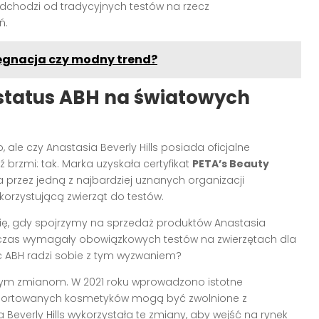
odchodzi od tradycyjnych testów na rzecz
ń.
lęgnacja czy modny trend?
i status ABH na światowych
 ale czy Anastasia Beverly Hills posiada oficjalne
 brzmi: tak. Marka uzyskała certyfikat
PETA’s Beauty
a przez jedną z najbardziej uznanych organizacji
korzystującą zwierząt do testów.
się, gdy spojrzymy na sprzedaż produktów Anastasia
ugi czas wymagały obowiązkowych testów na zwierzętach dla
 ABH radzi sobie z tym wyzwaniem?
owym zmianom. W 2021 roku wprowadzono istotne
 importowanych kosmetyków mogą być zwolnione z
Beverly Hills wykorzystała te zmiany, aby wejść na rynek