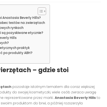
i Anastasia Beverly Hills?
 wobec testów na zwierzętach
atowych rynkach
i są pozyskiwane etycznie?
erly Hills
wych?
 etycznych praktyk
ć po produkty ABH?
ierzętach – gdzie stoi
zętach
pozostaje istotnym tematem dla coraz większej
dukty do swojej kosmetyczki, wiele osób zwraca uwagę
czne reprezentowane przez marki.
Anastasia Beverly Hills
to
 swoim produktom do brwi, a później rozszerzyła