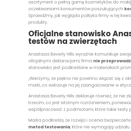
asortyment o pełną gamę kosmetyków do makija
oczekiwaniami konsumentów poszukujących
ko
Sprawdźmy, jak wygląda polityka firmy w tej kwe
produkty.
Oficjalne stanowisko Anas
testów na zwierzętach
Anastasia Beverly Hills wyraźnie komunikuje swo
oficjalnymi deklaracjami, firma
nie przeprowadz
stanowisko jest podkreślane w materiałach promoc
„Wierzymy, że piękno nie powinno wiązać się z o
marki, co wskazuje na jej zaangażowanie w etycz
Anastasia Beverly Hills deklaruje również, że ni
trzecim, co jest istotnym rozróżnieniem, poniewa
współpracować z podmiotami, które takie testy 
Marka podkreśla, że rozwija i ocenia bezpiecze
metod testowania
, które nie wymagają udziału