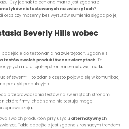
żu. Czy jednak ta ceniona marka jest zgodna z
smetyków nietestowanych na zwierzętach
?
stii oraz czy możemy bez wyrzutów sumienia sięgać po jej
tasia Beverly Hills wobec
je podejście do testowania na zwierzętach. Zgodnie z
a testów swoich produktów na zwierzętach
. To
yjnych i na oficjalnej stronie internetowej marki.
krucieństwem” – to zdanie często pojawia się w komunikacji
ne praktyki produkcyjne.
e zleca przeprowadzania testów na zwierzętach stronom
ż niektóre firmy, choć same nie testują, mogą
przeprowadzają.
ństwo swoich produktów przy użyciu
alternatywnych
 zwierząt. Takie podejście jest zgodne z rosnącym trendem