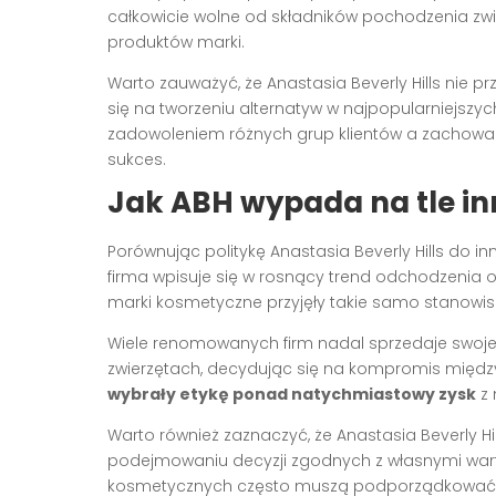
całkowicie wolne od składników pochodzenia zwie
produktów marki.
Warto zauważyć, że Anastasia Beverly Hills nie pr
się na tworzeniu alternatyw w najpopularniejsz
zadowoleniem różnych grup klientów a zachowan
sukces.
Jak ABH wypada na tle i
Porównując politykę Anastasia Beverly Hills do
firma wpisuje się w rosnący trend odchodzenia o
marki kosmetyczne przyjęły takie samo stanowis
Wiele renomowanych firm nadal sprzedaje swoj
zwierzętach, decydując się na kompromis między
wybrały etykę ponad natychmiastowy zysk
z 
Warto również zaznaczyć, że Anastasia Beverly Hi
podejmowaniu decyzji zgodnych z własnymi war
kosmetycznych często muszą podporządkować się