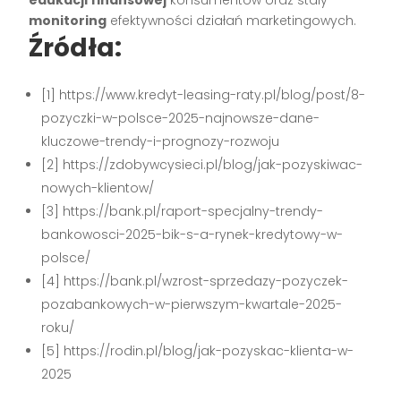
edukacji finansowej
konsumentów oraz stały
monitoring
efektywności działań marketingowych.
Źródła:
[1] https://www.kredyt-leasing-raty.pl/blog/post/8-
pozyczki-w-polsce-2025-najnowsze-dane-
kluczowe-trendy-i-prognozy-rozwoju
[2] https://zdobywcysieci.pl/blog/jak-pozyskiwac-
nowych-klientow/
[3] https://bank.pl/raport-specjalny-trendy-
bankowosci-2025-bik-s-a-rynek-kredytowy-w-
polsce/
[4] https://bank.pl/wzrost-sprzedazy-pozyczek-
pozabankowych-w-pierwszym-kwartale-2025-
roku/
[5] https://rodin.pl/blog/jak-pozyskac-klienta-w-
2025