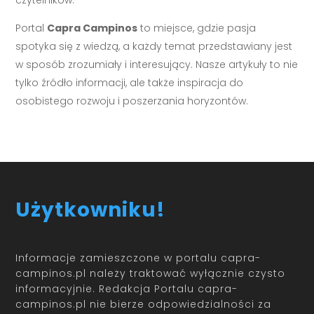
czytelników.
Portal
Capra Campinos
to miejsce, gdzie pasja
spotyka się z wiedzą, a każdy temat przedstawiany jest
w sposób zrozumiały i interesujący. Nasze artykuły to nie
tylko źródło informacji, ale także inspiracja do
osobistego rozwoju i poszerzania horyzontów.
Użytkowniku!
Informacje zamieszczone w portalu capra-
campinos.pl należy traktować wyłącznie czysto
informacyjnie. Redakcja Portalu capra-
campinos.pl nie bierze odpowiedzialności za