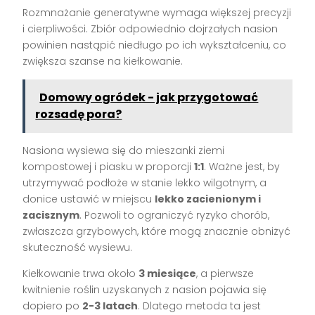
Rozmnażanie generatywne wymaga większej precyzji
i cierpliwości. Zbiór odpowiednio dojrzałych nasion
powinien nastąpić niedługo po ich wykształceniu, co
zwiększa szanse na kiełkowanie.
Domowy ogródek - jak przygotować
rozsadę pora?
Nasiona wysiewa się do mieszanki ziemi
kompostowej i piasku w proporcji
1:1
. Ważne jest, by
utrzymywać podłoże w stanie lekko wilgotnym, a
donice ustawić w miejscu
lekko zacienionym i
zacisznym
. Pozwoli to ograniczyć ryzyko chorób,
zwłaszcza grzybowych, które mogą znacznie obniżyć
skuteczność wysiewu.
Kiełkowanie trwa około
3 miesiące
, a pierwsze
kwitnienie roślin uzyskanych z nasion pojawia się
dopiero po
2-3 latach
. Dlatego metoda ta jest