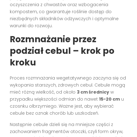
oczyszczenia z chwastów oraz wzbogacenia
kompostem, co gwarantuje roślinie dostęp do
niezbędnych składników odżywczych i optymalne
warunki do rozwoju.
Rozmnażanie przez
podział cebul – krok po
kroku
Proces rozmnażania wegetatywnego zaczyna się od
wykopania starszych, zdrowych cebul. Cebule mogą
mieć różną wielkość, od około
3 cm średnicy
w
przypadku większości odmian do nawet
15-20 cm
u
czosnku olbrzymiego. Ważne jest, aby wybierać
cebule bez oznak chorób lub uszkodzeń.
Następnie cebule dzieli się na mniejsze części z
zachowaniem fragmentów otoczki, czyli form okryw,