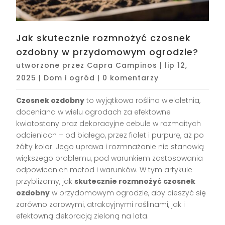
Jak skutecznie rozmnożyć czosnek
ozdobny w przydomowym ogrodzie?
utworzone przez
Capra Campinos
|
lip 12,
2025
|
Dom i ogród
|
0 komentarzy
Czosnek ozdobny
to wyjątkowa roślina wieloletnia,
doceniana w wielu ogrodach za efektowne
kwiatostany oraz dekoracyjne cebule w rozmaitych
odcieniach – od białego, przez fiolet i purpurę, aż po
żółty kolor. Jego uprawa i rozmnażanie nie stanowią
większego problemu, pod warunkiem zastosowania
odpowiednich metod i warunków. W tym artykule
przybliżamy, jak
skutecznie rozmnożyć czosnek
ozdobny
w przydomowym ogrodzie, aby cieszyć się
zarówno zdrowymi, atrakcyjnymi roślinami, jak i
efektowną dekoracją zieloną na lata.