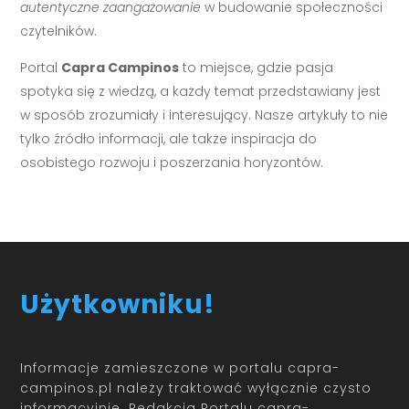
autentyczne zaangażowanie
w budowanie społeczności
czytelników.
Portal
Capra Campinos
to miejsce, gdzie pasja
spotyka się z wiedzą, a każdy temat przedstawiany jest
w sposób zrozumiały i interesujący. Nasze artykuły to nie
tylko źródło informacji, ale także inspiracja do
osobistego rozwoju i poszerzania horyzontów.
Użytkowniku!
Informacje zamieszczone w portalu capra-
campinos.pl należy traktować wyłącznie czysto
informacyjnie. Redakcja Portalu capra-