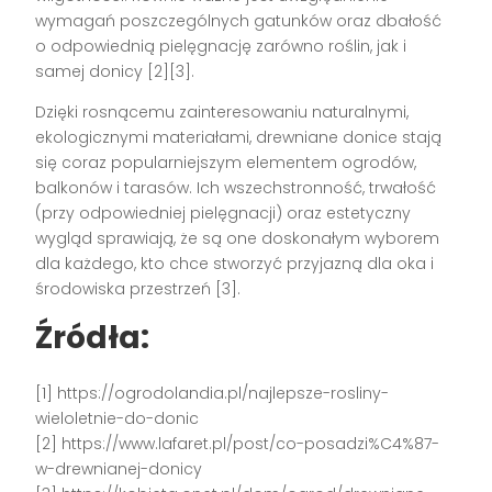
wymagań poszczególnych gatunków oraz dbałość
o odpowiednią pielęgnację zarówno roślin, jak i
samej donicy [2][3].
Dzięki rosnącemu zainteresowaniu naturalnymi,
ekologicznymi materiałami, drewniane donice stają
się coraz popularniejszym elementem ogrodów,
balkonów i tarasów. Ich wszechstronność, trwałość
(przy odpowiedniej pielęgnacji) oraz estetyczny
wygląd sprawiają, że są one doskonałym wyborem
dla każdego, kto chce stworzyć przyjazną dla oka i
środowiska przestrzeń [3].
Źródła:
[1] https://ogrodolandia.pl/najlepsze-rosliny-
wieloletnie-do-donic
[2] https://www.lafaret.pl/post/co-posadzi%C4%87-
w-drewnianej-donicy