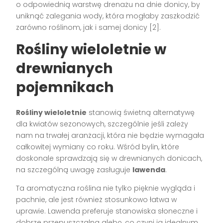
o odpowiednią warstwę drenażu na dnie donicy, by
uniknąć zalegania wody, która mogłaby zaszkodzić
zarówno roślinom, jak i samej donicy [2].
Rośliny wieloletnie w
drewnianych
pojemnikach
Rośliny wieloletnie
stanowią świetną alternatywę
dla kwiatów sezonowych, szczególnie jeśli zależy
nam na trwałej aranżacji, która nie będzie wymagała
całkowitej wymiany co roku. Wśród bylin, które
doskonale sprawdzają się w drewnianych donicach,
na szczególną uwagę zasługuje
lawenda
.
Ta aromatyczna roślina nie tylko pięknie wygląda i
pachnie, ale jest również stosunkowo łatwa w
uprawie. Lawenda preferuje stanowiska słoneczne i
dobrze przepuszczalną glebę, co czyni ją idealnym