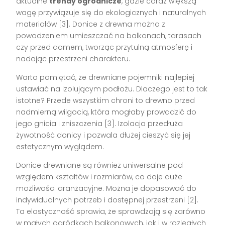
aktualne
trendy ogrodnicze
, gdzie coraz większą
wagę przywiązuje się do ekologicznych i naturalnych
materiałów [3]. Donice z drewna można z
powodzeniem umieszczać na balkonach, tarasach
czy przed domem, tworząc przytulną atmosferę i
nadając przestrzeni charakteru.
Warto pamiętać, że drewniane pojemniki najlepiej
ustawiać na izolującym podłożu. Dlaczego jest to tak
istotne? Przede wszystkim chroni to drewno przed
nadmierną wilgocią, która mogłaby prowadzić do
jego gnicia i zniszczenia [3]. Izolacja przedłuża
żywotność donicy i pozwala dłużej cieszyć się jej
estetycznym wyglądem.
Donice drewniane są również uniwersalne pod
względem kształtów i rozmiarów, co daje duże
możliwości aranżacyjne. Można je dopasować do
indywidualnych potrzeb i dostępnej przestrzeni [2].
Ta elastyczność sprawia, że sprawdzają się zarówno
w małych ogródkach balkonowych, jak i w rozległych