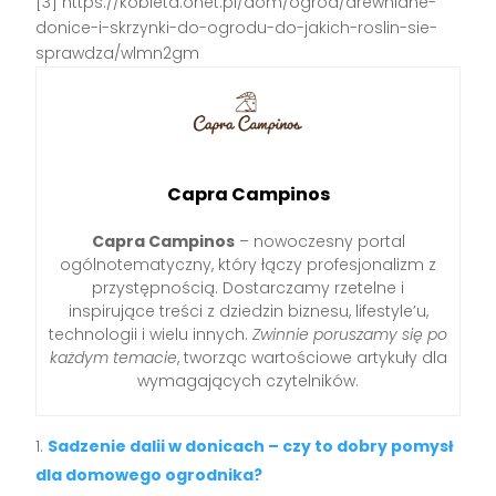
[3] https://kobieta.onet.pl/dom/ogrod/drewniane-
donice-i-skrzynki-do-ogrodu-do-jakich-roslin-sie-
sprawdza/wlmn2gm
Capra Campinos
Capra Campinos
– nowoczesny portal
ogólnotematyczny, który łączy profesjonalizm z
przystępnością. Dostarczamy rzetelne i
inspirujące treści z dziedzin biznesu, lifestyle’u,
technologii i wielu innych.
Zwinnie poruszamy się po
każdym temacie
, tworząc wartościowe artykuły dla
wymagających czytelników.
Sadzenie dalii w donicach – czy to dobry pomysł
dla domowego ogrodnika?