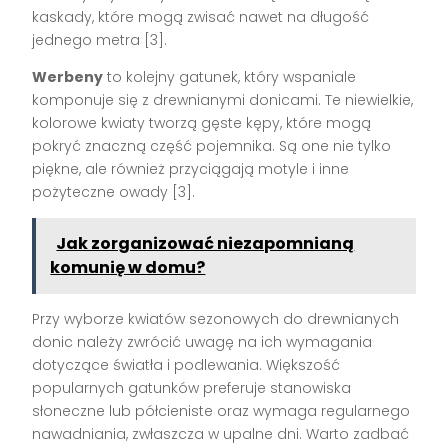
kaskady, które mogą zwisać nawet na długość
jednego metra [3].
Werbeny
to kolejny gatunek, który wspaniale
komponuje się z drewnianymi donicami. Te niewielkie,
kolorowe kwiaty tworzą gęste kępy, które mogą
pokryć znaczną część pojemnika. Są one nie tylko
piękne, ale również przyciągają motyle i inne
pożyteczne owady [3].
Jak zorganizować niezapomnianą
komunię w domu?
Przy wyborze kwiatów sezonowych do drewnianych
donic należy zwrócić uwagę na ich wymagania
dotyczące światła i podlewania. Większość
popularnych gatunków preferuje stanowiska
słoneczne lub półcieniste oraz wymaga regularnego
nawadniania, zwłaszcza w upalne dni. Warto zadbać