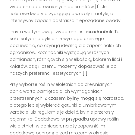
wyborem do drewnianych pojemników [1]. Jej
fioletowe kwiaty przyciągają pszczoły i motyle, a
intensywny zapach odstrasza niepożądane owady.
Innym wartym uwagi wyborem jest
rozchodnik
. Ta
sukulentyczna bylina nie wymaga częstego
podlewania, co czyni ją idealną dla zapominalskich
ogrodników. Rozchodniki występują w różnych
odmianach, różniących się wielkością, kolorem liści i
kwiatów, dzięki czemu możemy dopasować je do
naszych preferencji estetycznych [1].
Przy wyborze roślin wieloletnich do drewnianych
donic warto pamiętać o ich wymaganiach
przestrzennych. Z czasem byliny mogą się rozrastać,
dlatego lepiej wybierać gatunki o umiarkowanym
wzroście lub regularnie je dzielić, by nie przerosły
pojemnika. Dodatkowo, w przypadku uprawy roślin
wieloletnich w donicach, należy zapewnić im
dodatkową ochronę przed mrozem w okresie