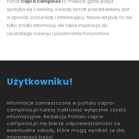
Portal
Capra Campinos
to miejsce, gdzie pasja
spotyka się z wiedzą, a każdy temat przedstawiany jest
w sposób zrozumiały i interesujący. Nasze artykuły to nie
tylko źródło informacji, ale także inspiracja do
osobistego rozwoju i poszerzania horyzontów.
Użytkowniku!
Informacje zamieszczone w portalu capra-
campinos.pl należy traktować wyłącznie czysto
informacyjnie. Redakcja Portalu capra-
campinos.pl nie bierze odpowiedzialności za
ewentualne szkody, które mogą wynikać ze złej
interpretacji treści.