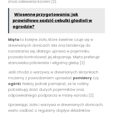
znosi zalewania korzeni [2].
Wiosenne przygotowania: jak
prawidłowo sadzić cebulki gladioli w
ogrodzie?
Mięta
to kolejne zioło, które świetnie czuje się w
drewnianych donicach. Ma ona tendencję do
rozrastania się, dlatego uprawa w pojemniku
pozwala kontrolować jej ekspansję. Mięta preferuje
stanowiska półcieniste i wilgotną glebę [2].
Jeśli chodzi o warzywa, w drewnianych skrzynkach
możemy z powodzeniem uprawiać
pomidory
czy
ogórki
. Należy jednak pamiętać, że te rośliny
potrzebują dość dużych pojemników oraz
odpowiedniego podparcia w miarę wzrostu [2].
Uprawiając zioła i warzywa w drewnianych donicach,
warto zadbać o regularny dopływ składników