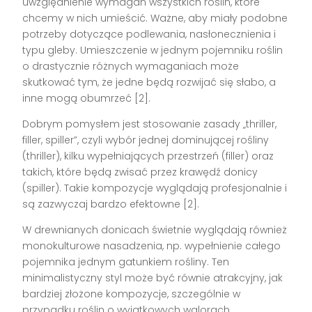
uwzględnienie wymagań wszystkich roślin, które
chcemy w nich umieścić. Ważne, aby miały podobne
potrzeby dotyczące podlewania, nasłonecznienia i
typu gleby. Umieszczenie w jednym pojemniku roślin
o drastycznie różnych wymaganiach może
skutkować tym, że jedne będą rozwijać się słabo, a
inne mogą obumrzeć [2].
Dobrym pomysłem jest stosowanie zasady „thriller,
filler, spiller”, czyli wybór jednej dominującej rośliny
(thriller), kilku wypełniających przestrzeń (filler) oraz
takich, które będą zwisać przez krawędź donicy
(spiller). Takie kompozycje wyglądają profesjonalnie i
są zazwyczaj bardzo efektowne [2].
W drewnianych donicach świetnie wyglądają również
monokulturowe nasadzenia, np. wypełnienie całego
pojemnika jednym gatunkiem rośliny. Ten
minimalistyczny styl może być równie atrakcyjny, jak
bardziej złożone kompozycje, szczególnie w
przypadku roślin o wyjątkowych walorach