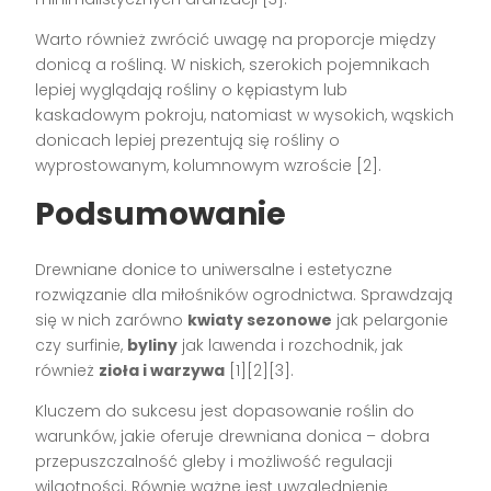
Warto również zwrócić uwagę na proporcje między
donicą a rośliną. W niskich, szerokich pojemnikach
lepiej wyglądają rośliny o kępiastym lub
kaskadowym pokroju, natomiast w wysokich, wąskich
donicach lepiej prezentują się rośliny o
wyprostowanym, kolumnowym wzroście [2].
Podsumowanie
Drewniane donice to uniwersalne i estetyczne
rozwiązanie dla miłośników ogrodnictwa. Sprawdzają
się w nich zarówno
kwiaty sezonowe
jak pelargonie
czy surfinie,
byliny
jak lawenda i rozchodnik, jak
również
zioła i warzywa
[1][2][3].
Kluczem do sukcesu jest dopasowanie roślin do
warunków, jakie oferuje drewniana donica – dobra
przepuszczalność gleby i możliwość regulacji
wilgotności. Równie ważne jest uwzględnienie