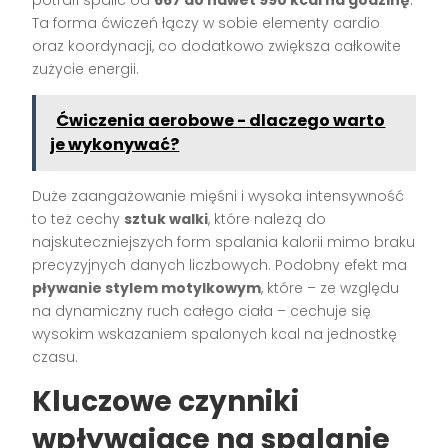
potrafi spalić od
667 do nawet 990 kcal na godzinę
.
Ta forma ćwiczeń łączy w sobie elementy cardio
oraz koordynacji, co dodatkowo zwiększa całkowite
zużycie energii.
Ćwiczenia aerobowe - dlaczego warto
je wykonywać?
Duże zaangażowanie mięśni i wysoka intensywność
to też cechy
sztuk walki
, które należą do
najskuteczniejszych form spalania kalorii mimo braku
precyzyjnych danych liczbowych. Podobny efekt ma
pływanie stylem motylkowym
, które – ze względu
na dynamiczny ruch całego ciała – cechuje się
wysokim wskazaniem spalonych kcal na jednostkę
czasu.
Kluczowe czynniki
wpływające na spalanie