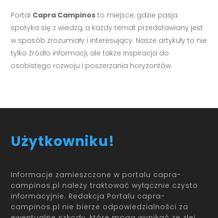
Portal
Capra Campinos
to miejsce, gdzie pasja
spotyka się z wiedzą, a każdy temat przedstawiany jest
w sposób zrozumiały i interesujący. Nasze artykuły to nie
tylko źródło informacji, ale także inspiracja do
osobistego rozwoju i poszerzania horyzontów.
Użytkowniku!
Informacje zamieszczone w portalu capra-
campinos.pl należy traktować wyłącznie czysto
informacyjnie. Redakcja Portalu capra-
campinos.pl nie bierze odpowiedzialności za
ewentualne szkody, które mogą wynikać ze złej