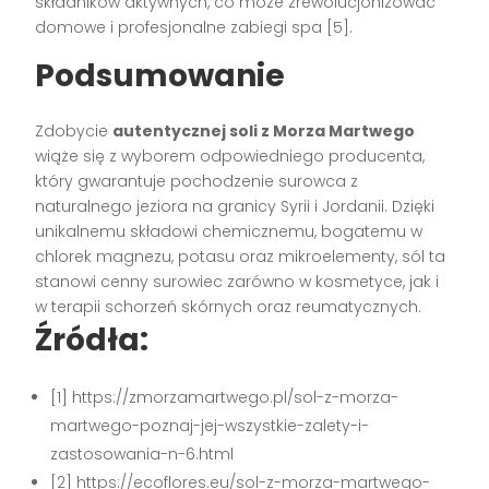
składników aktywnych, co może zrewolucjonizować
domowe i profesjonalne zabiegi spa [5].
Podsumowanie
Zdobycie
autentycznej soli z Morza Martwego
wiąże się z wyborem odpowiedniego producenta,
który gwarantuje pochodzenie surowca z
naturalnego jeziora na granicy Syrii i Jordanii. Dzięki
unikalnemu składowi chemicznemu, bogatemu w
chlorek magnezu, potasu oraz mikroelementy, sól ta
stanowi cenny surowiec zarówno w kosmetyce, jak i
w terapii schorzeń skórnych oraz reumatycznych.
Źródła:
[1] https://zmorzamartwego.pl/sol-z-morza-
martwego-poznaj-jej-wszystkie-zalety-i-
zastosowania-n-6.html
[2] https://ecoflores.eu/sol-z-morza-martwego-