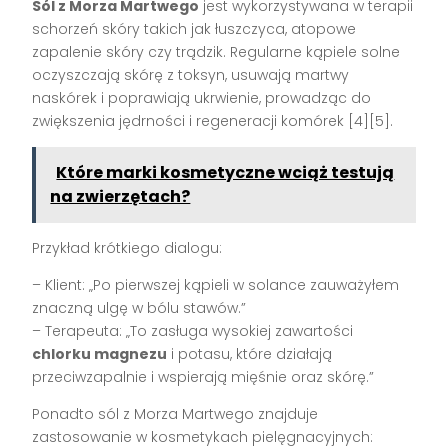
Sól z Morza Martwego
jest wykorzystywana w terapii
schorzeń skóry takich jak łuszczyca, atopowe
zapalenie skóry czy trądzik. Regularne kąpiele solne
oczyszczają skórę z toksyn, usuwają martwy
naskórek i poprawiają ukrwienie, prowadząc do
zwiększenia jędrności i regeneracji komórek [4][5].
Które marki kosmetyczne wciąż testują
na zwierzętach?
Przykład krótkiego dialogu:
– Klient: „Po pierwszej kąpieli w solance zauważyłem
znaczną ulgę w bólu stawów.”
– Terapeuta: „To zasługa wysokiej zawartości
chlorku magnezu
i potasu, które działają
przeciwzapalnie i wspierają mięśnie oraz skórę.”
Ponadto sól z Morza Martwego znajduje
zastosowanie w kosmetykach pielęgnacyjnych: