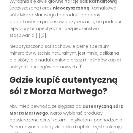
Wyróżnia się dwie główne frakcje soli:
karnalitową
(oczyszczoną) oraz
nieoczyszczoną
. Karnalitowa
sól z Morza Martwego to produkt poddany
dodatkowemu procesowi oczyszczania, co podnosi
jej walory terapeutyczne i bezpieczeństwo
stosowania [1][3].
Nieoczyszczona sól zachowuje pełne spektrum
minerałów w stanie naturalnym, jest mniej delikatna
dla skóry, ale nadal ceniona przez miłośników kąpieli
solnych i peelingów domowych [1].
Gdzie kupić autentyczną
sól z Morza Martwego?
Aby mieć pewność, że sięgasz po
autentyczną sól z
Morza Martwego
, warto wybierać produkty
potwierdzone certyfikatami i etykietami pochodzenia.
Renomowane sklepy zielarskie i apteki często oferują