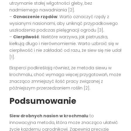
utrzymanie stałej wilgotności gleby, bez
nadmiernego nawadniania [2].
–
Oznaczenie rzędów
: Warto oznaczyć rzędy z
wysianymi nasionami, aby uniknąć przypadkowego
uszkodzenia podczas pielęgnacji ogrodu [3].
–
Cierpliwość
: Niektóre warzywa, jak pietruszka,
kiełkują długo i nierównomiernie. Warto uzbroić się w
cierpliwość i nie zakładać od razu, że siew się nie udał
[1].
Eksperci podkreślają również, że metoda siewu w
krochmalu, choć wymaga więcej przygotowań, może
znacząco zmniejszyć ilość pracy związanej z
późniejszym przerzedzaniem roślin [2].
Podsumowanie
Siew drobnych nasion w krochmalu
to
innowacyjna metoda, która może znacząco ułatwić
życie każdemu ogrodnikowi. Zapewnia precyzję