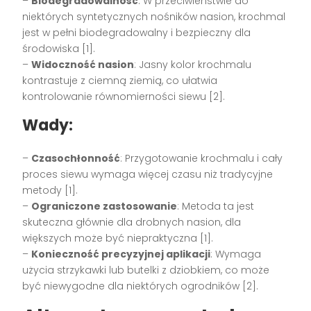
–
Biodegradowalność
: W przeciwieństwie do
niektórych syntetycznych nośników nasion, krochmal
jest w pełni biodegradowalny i bezpieczny dla
środowiska [1].
–
Widoczność nasion
: Jasny kolor krochmalu
kontrastuje z ciemną ziemią, co ułatwia
kontrolowanie równomierności siewu [2].
Wady:
–
Czasochłonność
: Przygotowanie krochmalu i cały
proces siewu wymaga więcej czasu niż tradycyjne
metody [1].
–
Ograniczone zastosowanie
: Metoda ta jest
skuteczna głównie dla drobnych nasion, dla
większych może być niepraktyczna [1].
–
Konieczność precyzyjnej aplikacji
: Wymaga
użycia strzykawki lub butelki z dziobkiem, co może
być niewygodne dla niektórych ogrodników [2].