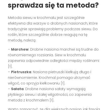
sprawdza się ta metoda?
Metoda siewu w krochmalu jest szczególnie
efektywna dla warzyw o drobnych nasionach, które
tradycyjnie sprawiają problemy podczas siewu. Do
roślin, które szczególnie dobrze reagują na tę
metodę, należą:
–
Marchew
: Drobne nasiona marchwi są trudne do
równomiernego rozsiania. Siew w krochmalu
zapewnia odpowiednie odległości między roślinami
[1].
–
Pietruszka
: Nasiona pietruszki kiełkują długo i
nierównomiernie. Krochmal pomaga utrzymać
wilgoć, co sprzyja kiełkowaniu [1].
–
Sałata
: Drobne nasiona sałaty wymagają
płytkiego siewu i stałej wilgotności, co zapewnia
metoda z krochmalem [1].
Warto zaznaczyć, że dla większych nasion, jak fasola