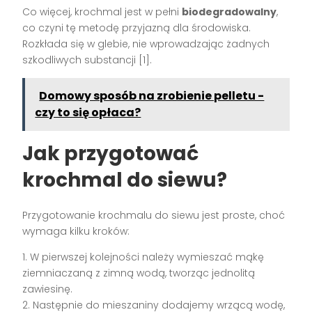
Co więcej, krochmal jest w pełni
biodegradowalny
,
co czyni tę metodę przyjazną dla środowiska.
Rozkłada się w glebie, nie wprowadzając żadnych
szkodliwych substancji [1].
Domowy sposób na zrobienie pelletu -
czy to się opłaca?
Jak przygotować
krochmal do siewu?
Przygotowanie krochmalu do siewu jest proste, choć
wymaga kilku kroków:
1. W pierwszej kolejności należy wymieszać mąkę
ziemniaczaną z zimną wodą, tworząc jednolitą
zawiesinę.
2. Następnie do mieszaniny dodajemy wrzącą wodę,