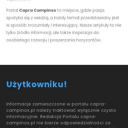
Portal
Capra Campinos
to miejsce, gdzie pasja
spotyka się z wiedzą, a każdy temat przedstawiany jest
w sposób zrozumiały i interesujący. Nasze artykuły to nie
tylko źródło informacji, ale także inspiracja do
osobistego rozwoju i poszerzania horyzontów.
Użytkowniku!
Informacje zamieszczone w portalu capra-
campinos.pl należy traktować wyłącznie czysto
informacyjnie. Redakcja Portalu capra-
campinos.pl nie bierze odpowiedzialności za