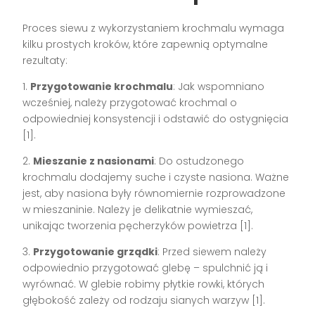
Proces siewu z wykorzystaniem krochmalu wymaga
kilku prostych kroków, które zapewnią optymalne
rezultaty:
1.
Przygotowanie krochmalu
: Jak wspomniano
wcześniej, należy przygotować krochmal o
odpowiedniej konsystencji i odstawić do ostygnięcia
[1].
2.
Mieszanie z nasionami
: Do ostudzonego
krochmalu dodajemy suche i czyste nasiona. Ważne
jest, aby nasiona były równomiernie rozprowadzone
w mieszaninie. Należy je delikatnie wymieszać,
unikając tworzenia pęcherzyków powietrza [1].
3.
Przygotowanie grządki
: Przed siewem należy
odpowiednio przygotować glebę – spulchnić ją i
wyrównać. W glebie robimy płytkie rowki, których
głębokość zależy od rodzaju sianych warzyw [1].