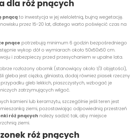
a dla róż pnących
ę pnącą
to inwestycja w jej wieloletnią, bujną wegetację.
wisku przez 15-20 lat, dlatego warto poświęcić czas na
że pnące
potrzebują minimum 6 godzin bezpośredniego
Następnie wykop dół o wymiarach około 50x50x50 cm.
zwoju i zabezpieczy przed przesychaniem w upalne lata.
rze rozłożony obornik (stanowiący około 1/3 objętości),
i gleba jest ciężka, gliniasta, dodaj również piasek rzeczny
W przypadku gleb lekkich, piaszczystych, wzbogać je
niczych zatrzymujących wilgoć.
h kamieni lub keramzytu, szczególnie jeśli teren jest
 mieszanką ziemi, pozostawiając odpowiednią przestrzeń
nki róż pnących
należy sadzić tak, aby miejsce
rzchnią ziemi.
dzonek róż pnących