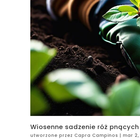
Wiosenne sadzenie róż pnącyc
utworzone przez
Capra Campinos
|
mar 2,