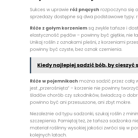
Sukces w uprawie
róż pnących
rozpoczyna się o
sprzedaży dostępne są dwa podstawowe typy: ró
Róże z gołym korzeniem
są zwykle tańsze i do
elastyczność pędów – powinny być giętkie, nie ła
Unikaj roślin z oznakami pleśni, z korzeniami p
powinny być czyste, bez oznak czernienia.
Kiedy najlepiej sadzić bób, by cieszy
Róże w pojemnikach
można sadzić przez całą wio
jest „przerośnięta” – korzenie nie powinny tworz
śladów chorób czy szkodników, świadczą o dobrej
powinno być ani przesuszone, ani zbyt mokre.
Niezależnie od typu sadzonki, szukaj roślin z m
szczepienia. Pamiętaj też, że tańsza sadzonka 
materiał roślinny wysokiej jakości zwróci się w po
kolejnych latach.