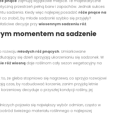
że pnące
zajmują wyjątkowe miejsce. Te majestatyczne
antyczną przestrzeń pełną barw i zapachów. Jednak sukces
u sadzenia. Kiedy więc najlepiej posadzić
róże pnące na
 co zrobić, by młode sadzonki szybko się przyjęły?
właściwe decyzje przy
wiosennym sadzeniu róż
.
obrym momentem na sadzenie
o rozwoju
młodych róż pnących
. Umiarkowane
łużający się dzień sprzyjają ukorzenianiu się sadzonek. W
ie róż wiosną
daje roślinom cały sezon wegetacyjny na
.
t to, że gleba stopniowo się nagrzewa, co sprzyja rozwojowi
 czas, by rozbudować korzenie, zanim przyjdą letnie
korzeniowy decyduje o przyszłej kondycji rośliny, jej
niczych pojawia się największy wybór odmian, często w
śród świeżego materiału roślinnego o najlepszej