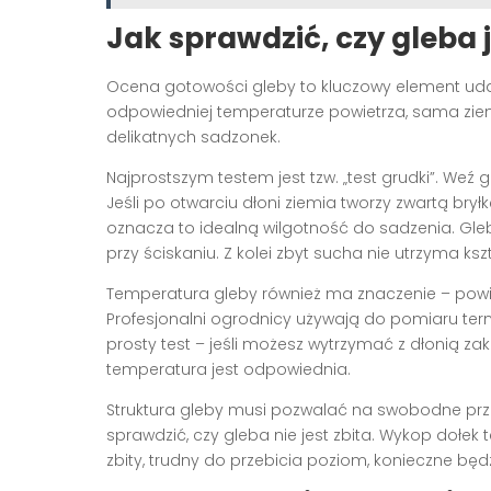
Jak sprawdzić, czy gleba 
Ocena gotowości gleby to kluczowy element u
odpowiedniej temperaturze powietrza, sama zie
delikatnych sadzonek.
Najprostszym testem jest tzw. „test grudki”. Weź g
Jeśli po otwarciu dłoni ziemia tworzy zwartą brył
oznacza to idealną wilgotność do sadzenia. Gle
przy ściskaniu. Z kolei zbyt sucha nie utrzyma kszt
Temperatura gleby również ma znaczenie – pow
Profesjonalni ogrodnicy używają do pomiaru t
prosty test – jeśli możesz wytrzymać z dłonią z
temperatura jest odpowiednia.
Struktura gleby musi pozwalać na swobodne prze
sprawdzić, czy gleba nie jest zbita. Wykop dołek te
zbity, trudny do przebicia poziom, konieczne bę