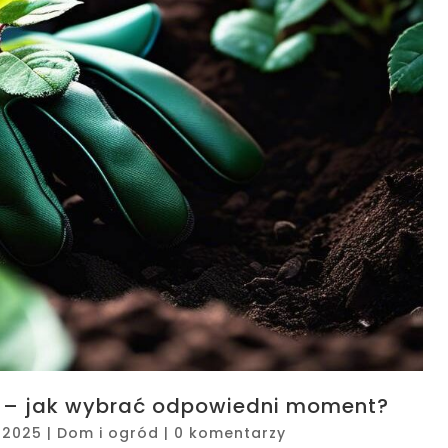
h – jak wybrać odpowiedni moment?
 2025
|
Dom i ogród
|
0 komentarzy