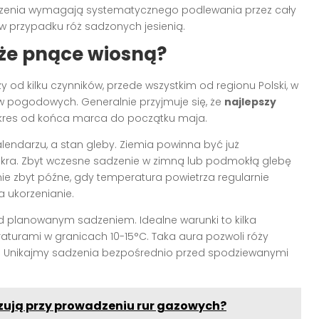
adzenia wymagają systematycznego podlewania przez cały
 w przypadku róż sadzonych jesienią.
óże pnące wiosną?
y od kilku czynników, przede wszystkim od regionu Polski, w
 pogodowych. Generalnie przyjmuje się, że
najlepszy
res od końca marca do początku maja.
lendarzu, a stan gleby. Ziemia powinna być już
okra. Zbyt wczesne sadzenie w zimną lub podmokłą glebę
nie zbyt późne, gdy temperatura powietrza regularnie
a ukorzenianie.
 planowanym sadzeniem. Idealne warunki to kilka
aturami w granicach 10-15°C. Taka aura pozwoli róży
. Unikajmy sadzenia bezpośrednio przed spodziewanymi
zują przy prowadzeniu rur gazowych?