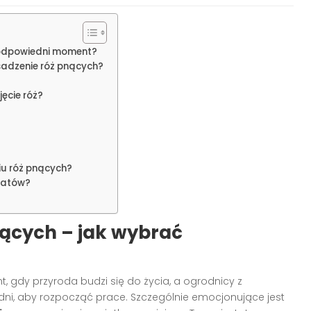
 odpowiedni moment?
adzenie róż pnących?
ęcie róż?
iu róż pnących?
iatów?
ących – jak wybrać
 gdy przyroda budzi się do życia, a ogrodnicy z
dni, aby rozpocząć prace. Szczególnie emocjonujące jest