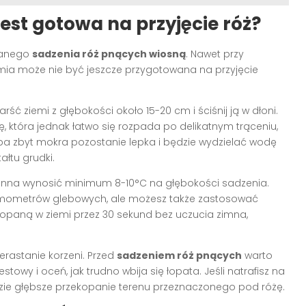
jest gotowa na przyjęcie róż?
danego
sadzenia róż pnących wiosną
. Nawet przy
mia może nie być jeszcze przygotowana na przyjęcie
arść ziemi z głębokości około 15-20 cm i ściśnij ją w dłoni.
kę, która jednak łatwo się rozpada po delikatnym trąceniu,
ba zbyt mokra pozostanie lepka i będzie wydzielać wodę
ałtu grudki.
inna wynosić minimum 8-10°C na głębokości sadzenia.
ermometrów glebowych, ale możesz także zastosować
akopaną w ziemi przez 30 sekund bez uczucia zimna,
rastanie korzeni. Przed
sadzeniem róż pnących
warto
stowy i oceń, jak trudno wbija się łopata. Jeśli natrafisz na
dzie głębsze przekopanie terenu przeznaczonego pod różę.