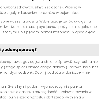
d wyboru zdrowych, silnych sadzonek. Wiosną w
że z gołym korzeniem oraz róże w pojemnikach.
stępne wczesną wiosną. Wybierając je, zwróć uwagę na
mliwe. Korzenie muszą być jasne, sprężyste i rozgałęzione.
rzesuszonymi lub z pędami pomarszczonymi. Miejsca cięcia
ć się udaną uprawą?
snę, nawet gdy są już ulistnione. Sprawdź, czy roślina nie
yć gęstego splotu okręcającego doniczkę. Zdrowe liście, bez
 kondycji sadzonki. Dotknij podłoża w doniczce – nie
inimum 2-3 silnymi pędami wychodzącymi z punktu
niekoniecznie oznacza oszczędność – zainwestowanie w
staci bujniejszego wzrostu i obfitszego kwitnienia w