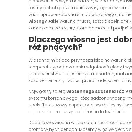
planowanie nowych nasadzeń, wśród których
ró
rośliny potrafią przemienić zwykły ogród w rom
w ich uprawie zaczyna się od właściwego moment
wiosnę
? Jakie warunki muszą zostać spełnione? I
Zapraszam do lektury, która pomoże Ci podjąć 
Dlaczego wiosna jest d
róż pnących?
Wiosenne miesiące przynoszą idealne warunki d
temperatury, odpowiednia wilgotność gleby i wyd
przeciwieństwie do jesiennych nasadzeń,
sadzen
zakorzenienie się i wzrost przed nadejściem zimy
Największą zaletą
wiosennego sadzenia róż
jes
systemu korzeniowego. Róże sadzone wiosną mają
upały. To kluczowy aspekt, ponieważ silny system 
odporności na suszę i zdolności do kwitnienia.
Dodatkowo, wiosną w szkółkach i centrach ogrod
promocyjnych cenach. Możemy więc wybierać spo