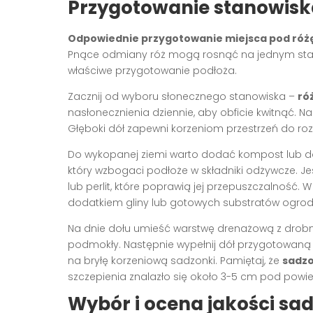
Przygotowanie stanowisk
Odpowiednie przygotowanie miejsca pod róż
Pnące odmiany róż mogą rosnąć na jednym stano
właściwe przygotowanie podłoża.
Zacznij od wyboru słonecznego stanowiska –
ró
nasłonecznienia dziennie, aby obficie kwitnąć. 
Głęboki dół zapewni korzeniom przestrzeń do ro
Do wykopanej ziemi warto dodać kompost lub dob
który wzbogaci podłoże w składniki odżywcze. Jeśl
lub perlit, które poprawią jej przepuszczalność. 
dodatkiem gliny lub gotowych substratów ogrod
Na dnie dołu umieść warstwę drenażową z drobnyc
podmokły. Następnie wypełnij dół przygotowaną
na bryłę korzeniową sadzonki. Pamiętaj, że
sadzo
szczepienia znalazło się około 3-5 cm pod powie
Wybór i ocena jakości sa