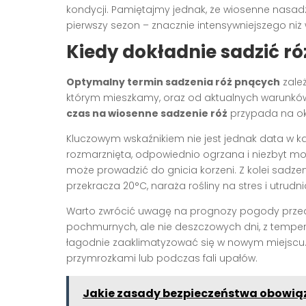
kondycji. Pamiętajmy jednak, że wiosenne nas
pierwszy sezon – znacznie intensywniejszego niż
Kiedy dokładnie sadzić r
Optymalny termin sadzenia róż pnących
zależ
którym mieszkamy, oraz od aktualnych warunków
czas na wiosenne sadzenie róż
przypada na ok
Kluczowym wskaźnikiem nie jest jednak data w ka
rozmarznięta, odpowiednio ogrzana i niezbyt m
może prowadzić do gnicia korzeni. Z kolei sadze
przekracza 20°C, naraża rośliny na stres i utrudni
Warto zwrócić uwagę na prognozy pogody przed
pochmurnych, ale nie deszczowych dni, z temper
łagodnie zaaklimatyzować się w nowym miejscu
przymrozkami lub podczas fali upałów.
Jakie zasady bezpieczeństwa obowią