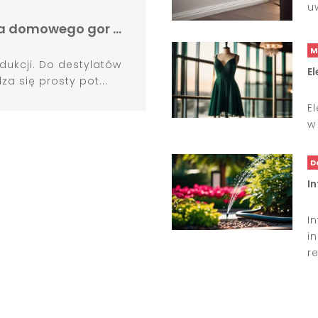
u
dla domowego gor …
M
dukcji. Do destylatów
El
 się prosty pot...
E
w
D
In
I
i
re