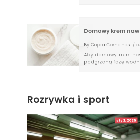
Domowy krem nawilż
By
Capra Campinos
/
c
Aby domowy krem nawi
podgrzaną fazę wodną 
Rozrywka i sport
sty 2, 2025