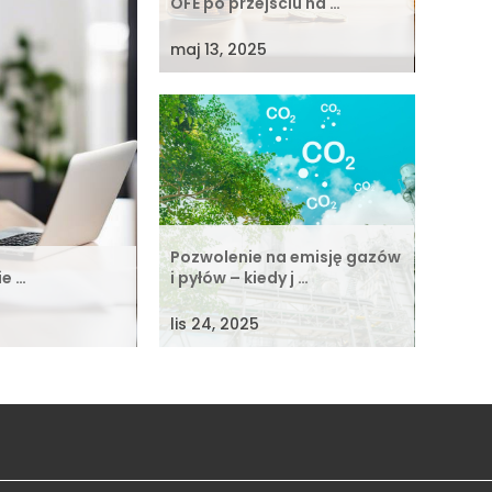
OFE po przejściu na …
maj 13, 2025
Pozwolenie na emisję gazów
ie …
i pyłów – kiedy j …
lis 24, 2025