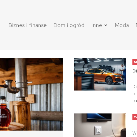
Biznes i finanse
Dom i ogród
Inne
Moda
M
D
D
n
mo
T
W