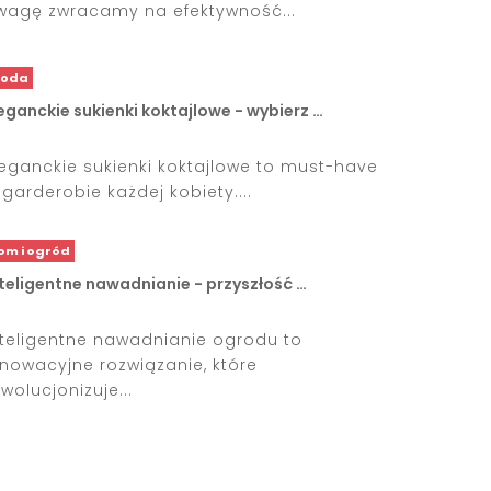
wagę zwracamy na efektywność...
oda
eganckie sukienki koktajlowe - wybierz …
leganckie sukienki koktajlowe to must-have
 garderobie każdej kobiety....
om i ogród
teligentne nawadnianie - przyszłość …
nteligentne nawadnianie ogrodu to
nnowacyjne rozwiązanie, które
wolucjonizuje...