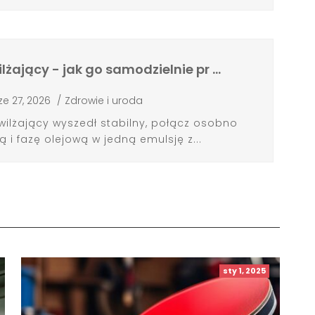
ający - jak go samodzielnie pr …
ze 27, 2026
/
Zdrowie i uroda
lżający wyszedł stabilny, połącz osobno
i fazę olejową w jedną emulsję z...
sty 1, 2025