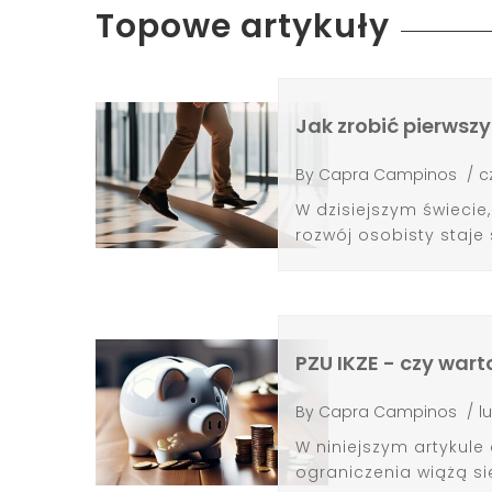
Topowe artykuły
Jak zrobić pierwsz
By
Capra Campinos
/
c
W dzisiejszym świeci
rozwój osobisty staje
PZU IKZE - czy war
By
Capra Campinos
/
l
W niniejszym artykule 
ograniczenia wiążą si