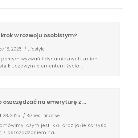
y krok w rozwoju osobistym?
ze 16, 2025
/
Lifestyle
e, pełnym wyzwań i dynamicznych zmian,
 się kluczowym elementem życia...
to oszczędzać na emeryturę z …
ut 28, 2025
/
Biznes i finanse
omówimy, czym jest IKZE oraz jakie korzyści i
ę z oszczędzaniem na...