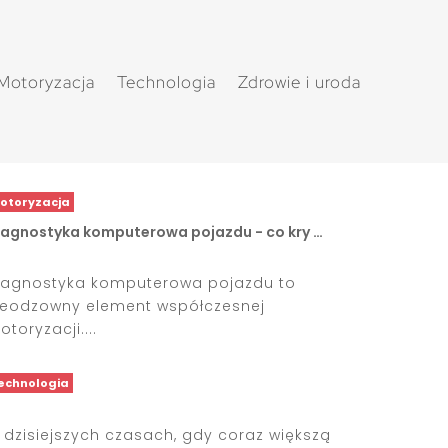
Motoryzacja
Technologia
Zdrowie i uroda
otoryzacja
iagnostyka komputerowa pojazdu - co kry …
iagnostyka komputerowa pojazdu to
ieodzowny element współczesnej
toryzacji....
echnologia
 dzisiejszych czasach, gdy coraz większą