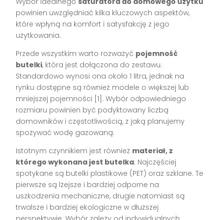
Wybór idealnego
saturatora do domowego użytku
powinien uwzględniać kilka kluczowych aspektów,
które wpłyną na komfort i satysfakcję z jego
użytkowania.
Przede wszystkim warto rozważyć
pojemność
butelki
, która jest dołączona do zestawu.
Standardowo wynosi ona około 1 litra, jednak na
rynku dostępne są również modele o większej lub
mniejszej pojemności [1]. Wybór odpowiedniego
rozmiaru powinien być podyktowany liczbą
domowników i częstotliwością, z jaką planujemy
spożywać wodę gazowaną.
Istotnym czynnikiem jest również
materiał, z
którego wykonana jest butelka
. Najczęściej
spotykane są butelki plastikowe (PET) oraz szklane. Te
pierwsze są lżejsze i bardziej odporne na
uszkodzenia mechaniczne, drugie natomiast są
trwalsze i bardziej ekologiczne w dłuższej
perspektywie. Wybór zależy od indywidualnych