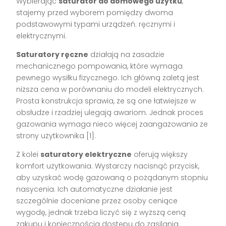
Wybierając
saturator do domowego użytku
,
stajemy przed wyborem pomiędzy dwoma
podstawowymi typami urządzeń: ręcznymi i
elektrycznymi.
Saturatory ręczne
działają na zasadzie
mechanicznego pompowania, które wymaga
pewnego wysiłku fizycznego. Ich główną zaletą jest
niższa cena w porównaniu do modeli elektrycznych.
Prosta konstrukcja sprawia, że są one łatwiejsze w
obsłudze i rzadziej ulegają awariom. Jednak proces
gazowania wymaga nieco więcej zaangażowania ze
strony użytkownika [1].
Z kolei
saturatory elektryczne
oferują większy
komfort użytkowania. Wystarczy nacisnąć przycisk,
aby uzyskać wodę gazowaną o pożądanym stopniu
nasycenia. Ich automatyczne działanie jest
szczególnie doceniane przez osoby ceniące
wygodę, jednak trzeba liczyć się z wyższą ceną
zakupu i koniecznością dostępu do zasilania