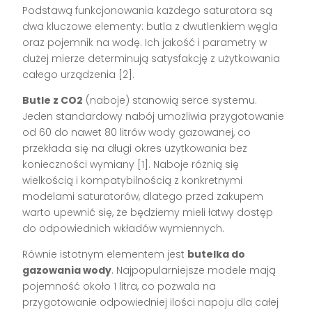
Podstawą funkcjonowania każdego saturatora są
dwa kluczowe elementy: butla z dwutlenkiem węgla
oraz pojemnik na wodę. Ich jakość i parametry w
dużej mierze determinują satysfakcję z użytkowania
całego urządzenia [2].
Butle z CO2
(naboje) stanowią serce systemu.
Jeden standardowy nabój umożliwia przygotowanie
od 60 do nawet 80 litrów wody gazowanej, co
przekłada się na długi okres użytkowania bez
konieczności wymiany [1]. Naboje różnią się
wielkością i kompatybilnością z konkretnymi
modelami saturatorów, dlatego przed zakupem
warto upewnić się, że będziemy mieli łatwy dostęp
do odpowiednich wkładów wymiennych.
Równie istotnym elementem jest
butelka do
gazowania wody
. Najpopularniejsze modele mają
pojemność około 1 litra, co pozwala na
przygotowanie odpowiedniej ilości napoju dla całej