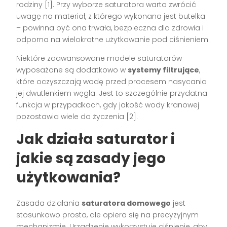
rodziny [1]. Przy wyborze saturatora warto zwrócić
uwagę na materiał, z którego wykonana jest butelka
– powinna być ona trwała, bezpieczna dla zdrowia i
odporna na wielokrotne użytkowanie pod ciśnieniem.
Niektóre zaawansowane modele saturatorów
wyposażone są dodatkowo w
systemy filtrujące
,
które oczyszczają wodę przed procesem nasycania
jej dwutlenkiem węgla. Jest to szczególnie przydatna
funkcja w przypadkach, gdy jakość wody kranowej
pozostawia wiele do życzenia [2].
Jak działa saturator i
jakie są zasady jego
użytkowania?
Zasada działania
saturatora domowego
jest
stosunkowo prosta, ale opiera się na precyzyjnym
mechanizmie. Urządzenie wykorzystuje ciśnienie, aby