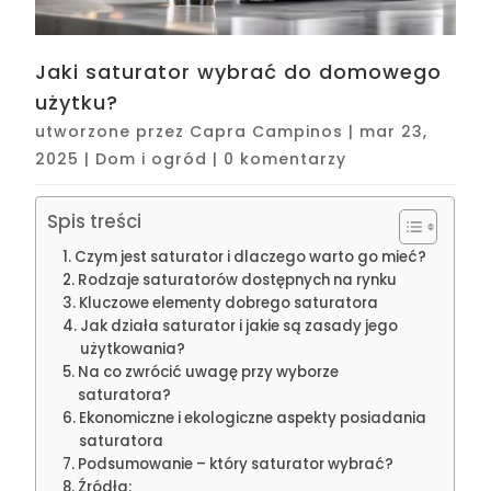
Jaki saturator wybrać do domowego
użytku?
utworzone przez
Capra Campinos
|
mar 23,
2025
|
Dom i ogród
|
0 komentarzy
Spis treści
Czym jest saturator i dlaczego warto go mieć?
Rodzaje saturatorów dostępnych na rynku
Kluczowe elementy dobrego saturatora
Jak działa saturator i jakie są zasady jego
użytkowania?
Na co zwrócić uwagę przy wyborze
saturatora?
Ekonomiczne i ekologiczne aspekty posiadania
saturatora
Podsumowanie – który saturator wybrać?
Źródła: