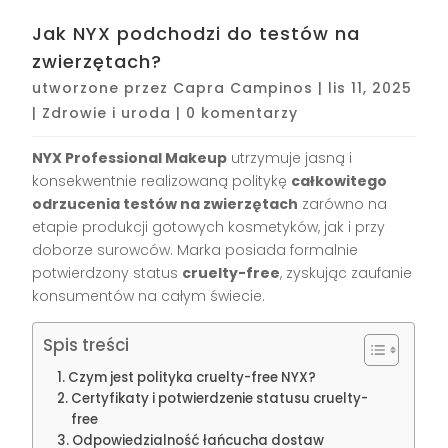
Jak NYX podchodzi do testów na
zwierzętach?
utworzone przez
Capra Campinos
|
lis 11, 2025
|
Zdrowie i uroda
|
0 komentarzy
NYX Professional Makeup
utrzymuje jasną i
konsekwentnie realizowaną politykę
całkowitego
odrzucenia testów na zwierzętach
zarówno na
etapie produkcji gotowych kosmetyków, jak i przy
doborze surowców. Marka posiada formalnie
potwierdzony status
cruelty-free
, zyskując zaufanie
konsumentów na całym świecie.
Spis treści
Czym jest polityka cruelty-free NYX?
Certyfikaty i potwierdzenie statusu cruelty-
free
Odpowiedzialność łańcucha dostaw